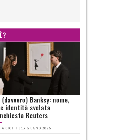
 È?
è (davvero) Banksy: nome,
 e identità svelata
’inchiesta Reuters
IA CIOTTI | 13 GIUGNO 2026