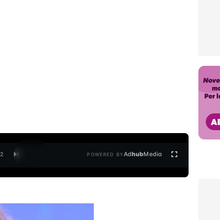
Ad
hub
Media
/
2
POWERED BY