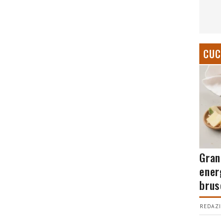
CUC
Gran
ener
brus
REDAZI