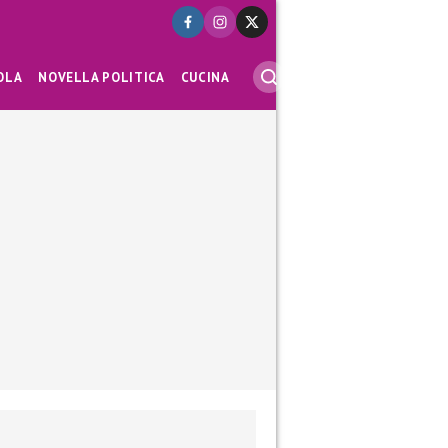
OLA
NOVELLA POLITICA
CUCINA