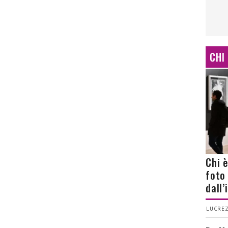
CHI
Chi 
foto
dall
LUCREZ