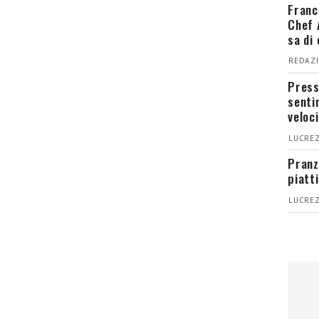
Franc
Chef 
sa di
REDAZI
Press
senti
veloci
LUCREZ
Pranz
piatt
LUCREZ