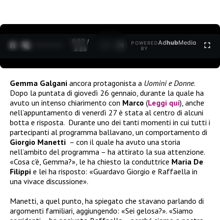
0:27 /
Ad
hub
Media
POWERED
1
/
2
3:35
BY
Gemma Galgani
ancora protagonista a
Uomini e Donne
.
Dopo la puntata di giovedì 26 gennaio, durante la quale ha
avuto un intenso chiarimento con
Marco
(
Leggi qui
), anche
nell’appuntamento di venerdì 27 è stata al centro di alcuni
botta e risposta. Durante uno dei tanti momenti in cui tutti i
partecipanti al programma ballavano, un comportamento di
Giorgio Manetti
– con il quale ha avuto una storia
nell’ambito del programma – ha attirato la sua attenzione.
«Cosa c’è, Gemma?», le ha chiesto la conduttrice
Maria De
Filippi
e lei ha risposto: «Guardavo Giorgio e Raffaella in
una vivace discussione».
Manetti, a quel punto, ha spiegato che stavano parlando di
argomenti familiari, aggiungendo: «Sei gelosa?». «Siamo