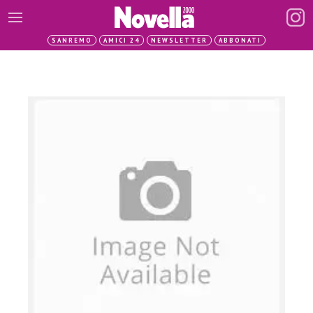
SANREMO
AMICI 24
NEWSLETTER
ABBONATI