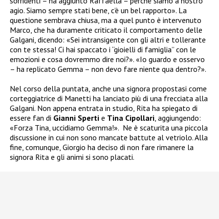
sorridenti – ha aggiunto Raffaella – perché siamo a nostro
agio. Siamo sempre stati bene, c’è un bel rapporto». La
questione sembrava chiusa, ma a quel punto è intervenuto
Marco, che ha duramente criticato il comportamento delle
Galgani, dicendo: «Sei intransigente con gli altri e tollerante
con te stessa! Ci hai spaccato i “gioielli di famiglia” con le
emozioni e cosa dovremmo dire noi?». «Io guardo e osservo
– ha replicato Gemma – non devo fare niente qua dentro?».
Nel corso della puntata, anche una signora propostasi come
corteggiatrice di Manetti ha lanciato più di una frecciata alla
Galgani. Non appena entrata in studio, Rita ha spiegato di
essere fan di
Gianni Sperti
e
Tina Cipollari
, aggiungendo:
«Forza Tina, uccidiamo Gemma!». Ne è scaturita una piccola
discussione in cui non sono mancate battute al vetriolo. Alla
fine, comunque, Giorgio ha deciso di non fare rimanere la
signora Rita e gli animi si sono placati.