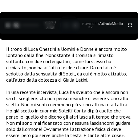
0:27 /
Ad
hub
Media
POWERED
1
/
2
3:35
BY
Il trono di Luca Onestini a Uomini e Donne è ancora molto
lontano dalla fine. Nonostante il tronista si rimasto
soltanto con due corteggiatrici, come lui stesso ha
dichiarato, non ha affatto le idee chiare. Da un lato è
sedotto dalla sensualità di Soleil, da cui è molto attratto,
dall’altro dalla dolcezza di Giulia Latini.
In una recente intervista, Luca ha svelato che è ancora non
sa chi scegliere: «Io non penso neanche di essere vicino alla
scelta. Non mi sento nemmeno più vicino all’una o all’altra.
Ho già scelto in cuor mio Soleil? Conta di più quello che
penso io, quello che dicono gli altri lascia il tempo che trova.
Non mi sono mai fidanzato con nessuna lasciandomi guidare
solo dall’ormone! Ovviamente l’attrazione fisica ci deve
essere, però poi serve anche la testa. E tante altre cose».