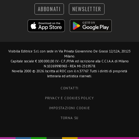
ABBONATI
NEWSLETTER
Visibilia Editrice S.r.l.
con sede in Via Privata Giovannino De Grassi 12/12A, 20123
Milano.
Capitale sociale € 100.000,00 I.V. - C.F./P.IVA ed iscrizione alla C.C.I.A.A. di Milano
N.10269990965 - REA MI-2519578.
Novella 2000 © 2026. Iscritta al ROC con il n.37767. Tutti i diritti di proprietà
letteraria ed artistica riservati.
CONTATTI
PRIVACY E COOKIES POLICY
IMPOSTAZIONI COOKIE
TORNA SU