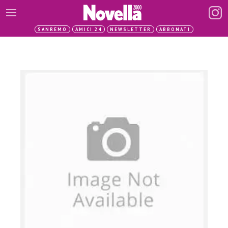
SANREMO
AMICI 24
NEWSLETTER
ABBONATI