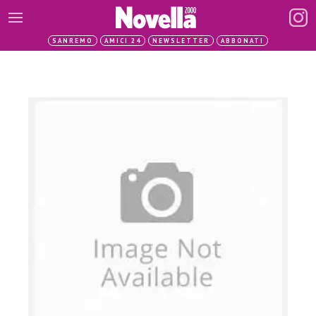
SANREMO
AMICI 24
NEWSLETTER
ABBONATI