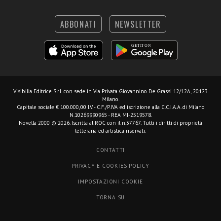
ABBONATI
NEWSLETTER
Visibilia Editrice S.r.l.
con sede in Via Privata Giovannino De Grassi 12/12A, 20123
Milano.
Capitale sociale € 100.000,00 I.V. - C.F./P.IVA ed iscrizione alla C.C.I.A.A. di Milano
N.10269990965 - REA MI-2519578.
Novella 2000 © 2026. Iscritta al ROC con il n.37767. Tutti i diritti di proprietà
letteraria ed artistica riservati.
CONTATTI
PRIVACY E COOKIES POLICY
IMPOSTAZIONI COOKIE
TORNA SU