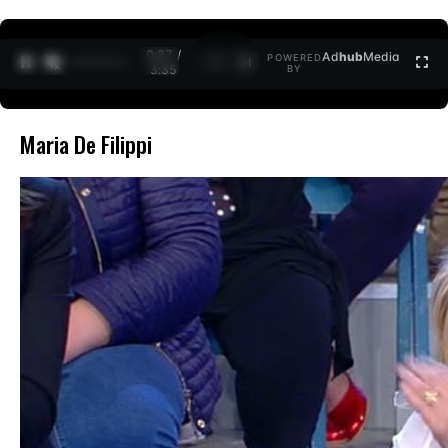
0:27 /
Ad
hub
Media
POWERED
1
/
2
3:35
BY
Maria De Filippi