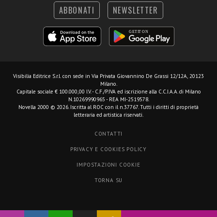
ABBONATI
NEWSLETTER
Visibilia Editrice S.r.l.
con sede in Via Privata Giovannino De Grassi 12/12A, 20123
Milano.
Capitale sociale € 100.000,00 I.V. - C.F./P.IVA ed iscrizione alla C.C.I.A.A. di Milano
N.10269990965 - REA MI-2519578.
Novella 2000 © 2026. Iscritta al ROC con il n.37767. Tutti i diritti di proprietà
letteraria ed artistica riservati.
CONTATTI
PRIVACY E COOKIES POLICY
IMPOSTAZIONI COOKIE
TORNA SU