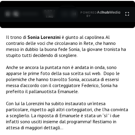
0:27 /
Ad
hub
Media
POWERED
1
/
2
1:40
BY
Il trono di
Sonia Lorenzini
è giunto al capolinea. Al
contrario delle voci che circolavano in Rete, che hanno
messo in dubbio la buona fede Sonia, la giovane tronista ha
stupito tutti decidendo di scegliere.
Anche se ancora la puntata non è andata in onda, sono
apparse le prime foto della sua scelta sul web.
Dopo le
polemiche che hanno travolto Sonia, accusata di essersi
messa d’accordo con il corteggiatore Federico, Sonia ha
preferito il pallanuotista Emanuele.
Con lui la Lorenzini ha subito instaurato un’intesa
particolare, rispetto agli altri corteggiatori, che l’ha convinta
a sceglierlo. La risposta di Emanuele è stata un “sì” i due
infatti sono usciti insieme dal programma! Restiamo in
attesa di maggiori dettagli…