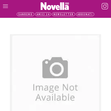
SANREMO
AMICI 24
NEWSLETTER
ABBONATI