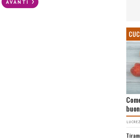
AVANTI
CUC
Come
buon
LUCREZ
Tiram