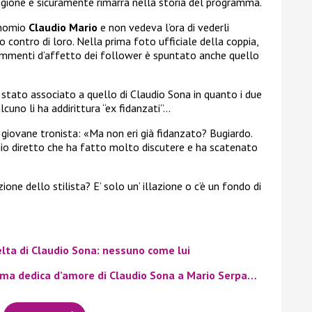
tagione e sicuramente rimarrà nella storia del programma.
binomio
Claudio Mario
e non vedeva l’ora di vederli
ato contro di loro. Nella prima foto ufficiale della coppia,
commenti d’affetto dei follower è spuntato anche quello
a stato associato a quello di Claudio Sona in quanto i due
cuno li ha addirittura “ex fidanzati”…
giovane tronista: «
Ma non eri già fidanzato? Bugiardo.
gio diretto che ha fatto molto discutere e ha scatenato
ne dello stilista? E’ solo un’ illazione o c’è un fondo di
elta di Claudio Sona: nessuno come lui
ima dedica d’amore di Claudio Sona a Mario Serpa…