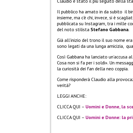
Claudio è stato il più seguito della s
Il pubblico ha amato in da subito il 
insieme, ma c’è chi, invece, si è scagli
pubblicata su Instagram, tra i mille 
del noto stilista
Stefano Gabbana
.
Già all’inizio del trono il suo nome er
sono legati da una lunga amicizia, qual
Così Gabbana ha lanciato un’accusa al 
Cosa non si fa per i soldi». Un messag
la curiosità dei fan della neo coppia.
Come risponderà Claudio alla provocazio
verità?
LEGGI ANCHE:
CLICCA QUI –
Uomini e Donne, la sc
CLICCA QUI –
Uomini e Donne: la pr