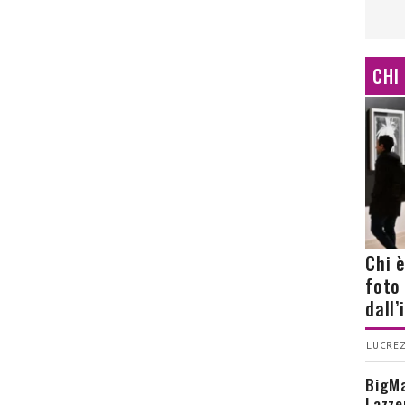
CHI
Chi 
foto
dall
LUCREZ
BigMa
Lazze