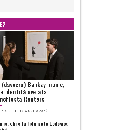
 È?
è (davvero) Banksy: nome,
 e identità svelata
’inchiesta Reuters
IA CIOTTI | 13 GIUGNO 2026
ma, chi è la fidanzata Lodovica
rini