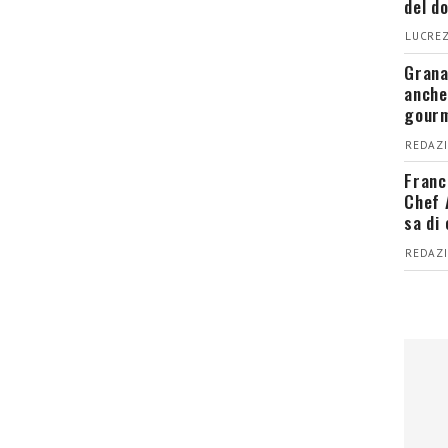
del d
LUCREZ
Grana
anche
gour
REDAZI
Franc
Chef 
sa di
REDAZI