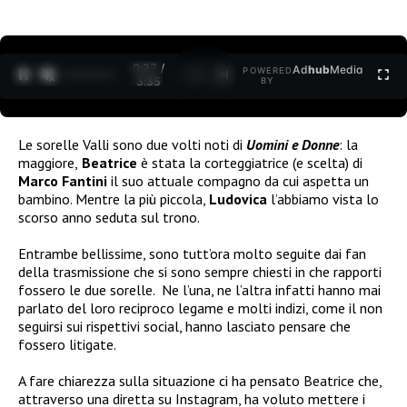
0:27 /
Ad
hub
Media
POWERED
1
/
2
3:35
BY
Le sorelle Valli sono due volti noti di
Uomini e Donne
: la
maggiore,
Beatrice
è stata la corteggiatrice (e scelta) di
Marco Fantini
il suo attuale compagno da cui aspetta un
bambino. Mentre la più piccola,
Ludovica
l’abbiamo vista lo
scorso anno seduta sul trono.
Entrambe bellissime, sono tutt’ora molto seguite dai fan
della trasmissione che si sono sempre chiesti in che rapporti
fossero le due sorelle.
Ne l’una, ne l’altra infatti hanno mai
parlato del loro reciproco legame e molti indizi, come il non
seguirsi sui rispettivi social, hanno lasciato pensare che
fossero litigate.
A fare chiarezza sulla situazione ci ha pensato Beatrice che,
attraverso una diretta su Instagram, ha voluto mettere i