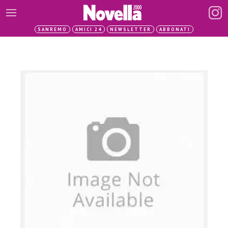
SANREMO
AMICI 24
NEWSLETTER
ABBONATI