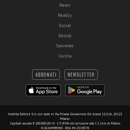
News
Reality
Social
Gossip
Sanremo
Cucina
ABBONATI
NEWSLETTER
Visibilia Editrice S.r.l.
con sede in Via Privata Giovannino De Grassi 12/12A, 20123
Milano.
Capitale sociale € 100.000,00 I.V. - C.F./P.IVA ed iscrizione alla C.C.I.A.A. di Milano
N.10269990965 - REA MI-2519578.