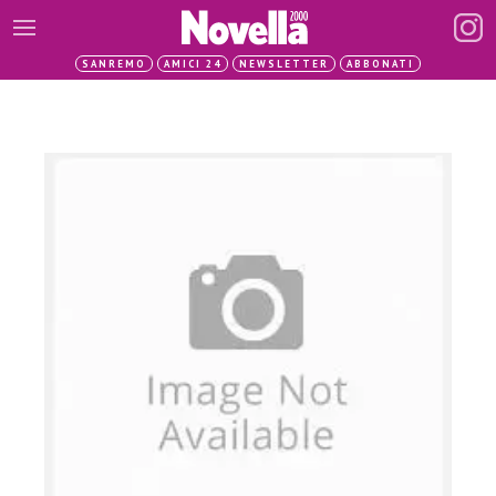
SANREMO
AMICI 24
NEWSLETTER
ABBONATI