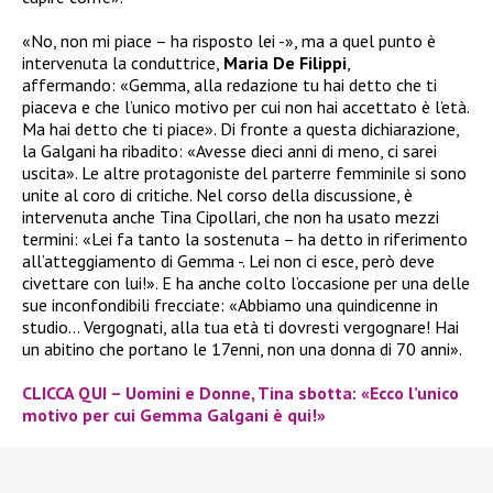
«No, non mi piace – ha risposto lei -», ma a quel punto è
intervenuta la conduttrice,
Maria De Filippi
,
affermando: «Gemma, alla redazione tu hai detto che ti
piaceva e che l’unico motivo per cui non hai accettato è l’età.
Ma hai detto che ti piace». Di fronte a questa dichiarazione,
la Galgani ha ribadito: «Avesse dieci anni di meno, ci sarei
uscita». Le altre protagoniste del parterre femminile si sono
unite al coro di critiche. Nel corso della discussione, è
intervenuta anche Tina Cipollari, che non ha usato mezzi
termini: «Lei fa tanto la sostenuta – ha detto in riferimento
all’atteggiamento di Gemma -. Lei non ci esce, però deve
civettare con lui!». E ha anche colto l’occasione per una delle
sue inconfondibili frecciate: «Abbiamo una quindicenne in
studio… Vergognati, alla tua età ti dovresti vergognare! Hai
un abitino che portano le 17enni, non una donna di 70 anni».
CLICCA QUI – Uomini e Donne, Tina sbotta: «Ecco l’unico
motivo per cui Gemma Galgani è qui!»