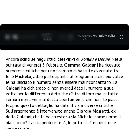
0:27 /
Ad
hub
Media
POWERED
1
/
2
1:40
BY
Ancora scintille negli studi televisivi di
Uomini e Donne
. Nella
puntata di venerdì 3 febbraio,
Gemma Galgani
ha ricevuto
numerose critiche per uno scambio di battute avvenuto tra
lei e
Michele
, altro partecipante al programma che più volte
le ha lasciato il numero senza essere mai ricontattato. La
Galgani ha dichiarato di non avergli dato il numero a sua
volta per la differenza d’età che c’è tra di loro ma, di fatto,
sembra non aver mai detto apertamente che non le piace.
Proprio questo dettaglio ha dato il via a diverse critiche.
Sull’argomento è intervenuto anche
Giorgio Manetti
, ex
della Galgani, che le ha chiesto: «Ma Michele, come uomo, ti
piace o no? Lascia perdere l’età, lo potresti frequentare e
capire com’è».