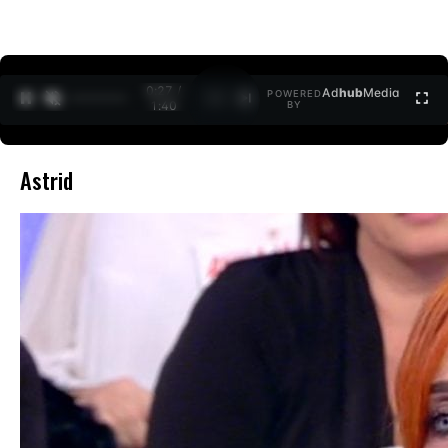
0:27 /
Ad
hub
Media
POWERED
1
/
2
1:40
BY
Astrid