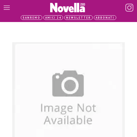
SANREMO
AMICI 24
NEWSLETTER
ABBONATI