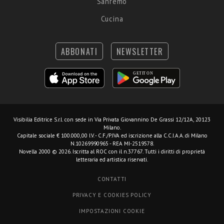
Sanremo
Cucina
ABBONATI
NEWSLETTER
Visibilia Editrice S.r.l.
con sede in Via Privata Giovannino De Grassi 12/12A, 20123
Milano.
Capitale sociale € 100.000,00 I.V. - C.F./P.IVA ed iscrizione alla C.C.I.A.A. di Milano
N.10269990965 - REA MI-2519578.
Novella 2000 © 2026. Iscritta al ROC con il n.37767. Tutti i diritti di proprietà
letteraria ed artistica riservati.
CONTATTI
PRIVACY E COOKIES POLICY
IMPOSTAZIONI COOKIE