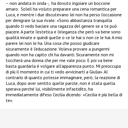
– non andata in onda -, ha dovuto ingoiare un boccone
amaro. Soleil ha voluto preparare una cena romantica per
Luca, e mentre i due discutevano lei non ha perso l’occasione
per denigrare la sua rivale: «Sono abbastanza tranquilla
quando ti vedo baciare una ragazza del genere se a te può
piacere. A parte l’estetica e l’eleganza che però va bene sono
qualità innate e quindi quelle o ce le hai o non ce le hai. A mio
parere lei non le ha. Una cosa che posso giudicare
sicuramente è l’educazione. Voleva provare a pungermi
quando non ha capito chi ha davanti. Sicuramente non mi
toccherà una donna che per me vale poco. E poi va bene
basta guardarla è volgare all’apparenza punto. Mi preoccupa
di più il momento in cui ti vedo avvicinarti a Giulia». Al
contrario di quanto potesse immaginare, però, la reazione di
Luca, dopo aver sentito quelle parole, non è stata quella
sperava perché lui, visibilmente infastidito, ha
immediatamente difeso Cecilia dicendo: «Cecilia è più bella di
te».