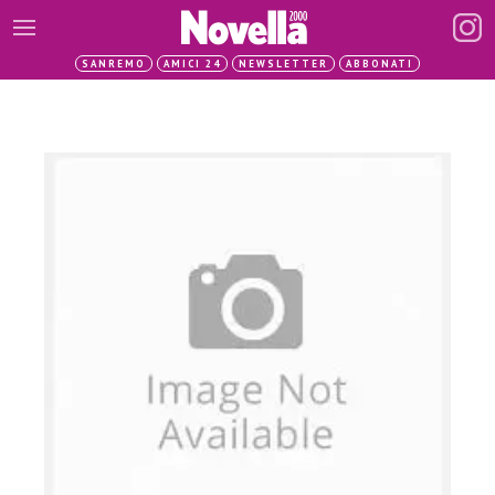
SANREMO
AMICI 24
NEWSLETTER
ABBONATI