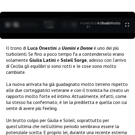
0:12 /
Ad
hub
Media
POWERED
1
/
2
1:40
BY
Il trono di
Luca Onestin
i a
Uomini e Donne
è uno dei più
turbolenti. Se fino a poco tempo fa a contenderselo erano
solamente
Giulia Latini
e
Soleil Sorge
, adesso con l’arrivo
di Cecilia gli equilibri si sono rotti e le cose sono molto
cambiate.
La nuova arrivata ha già guadagnato molto terreno rispetto
alle due corteggiatrici veterane e con il tronista ha creato un
rapporto molto forte ed intimo. Attualmente, infatti, come
lui stesso ha confermato, è lei la prediletta e quella con cui
sente di avere più feeling.
Un brutto colpo per Giulia e Soleil, soprattutto per
quest’ultima che nell’ultimo periodo sembrava essere la
potenziale scelta. E proprio lei, durante una recente esterna