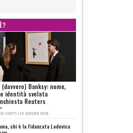
 È?
è (davvero) Banksy: nome,
 e identità svelata
’inchiesta Reuters
IA CIOTTI | 13 GIUGNO 2026
ma, chi è la fidanzata Lodovica
rini