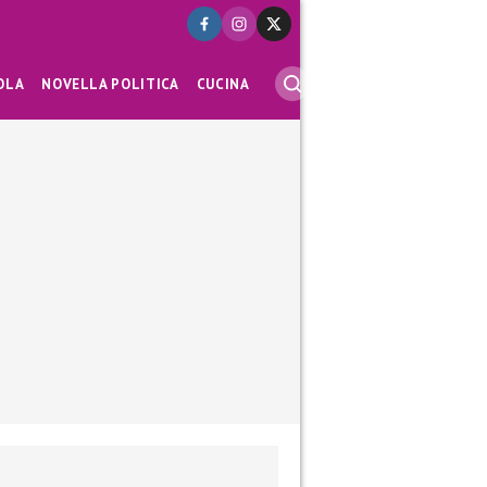
OLA
NOVELLA POLITICA
CUCINA