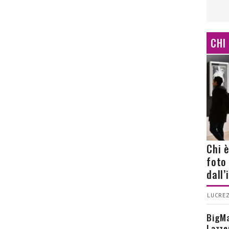
CHI
Chi 
foto
dall
LUCREZ
BigMa
Lazze