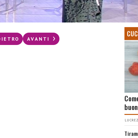
CUC
DIETRO
AVANTI
Come
buon
LUCREZ
Tiram