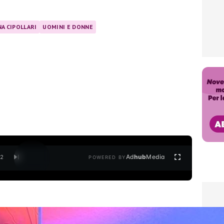
NA CIPOLLARI
UOMINI E DONNE
Ad
hub
Media
/
2
POWERED BY