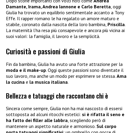
Dopo storie importanti con volti noti come
Andrea
Damante, Irama, Andrea Iannone e Carlo Beretta
, oggi
Giulia ha trovato un equilibrio sentimentale accanto a Tony
Effe. Il rapper romano le ha regalato un amore maturo e
stabile, coronato dalla nascita della loro bambina,
Priscilla
.
La maternità l’ha resa più consapevole e ancora più vicina ai
suoi valori: la famiglia, il lavoro e la semplicità.
Curiosità e passioni di Giulia
Fin da bambina, Giulia ha avuto una forte attrazione per la
moda e il make-up
. Oggi queste passioni sono diventate il
suo lavoro, ma anche un modo per esprimere se stessa.
Ama
la cucina
e
la musica italiana
.
Bellezza e tatuaggi che raccontano chi è
Sincera come sempre, Giulia non ha mai nascosto di essersi
sottoposta ad alcuni ritocchi estetici:
si è rifatta il seno e
ha fatto dei filler alle labbra
, scegliendo però di
mantenere un aspetto naturale e armonioso.
Sul corpo
porta tatuaggi significativi
: un ombrello con gocce di