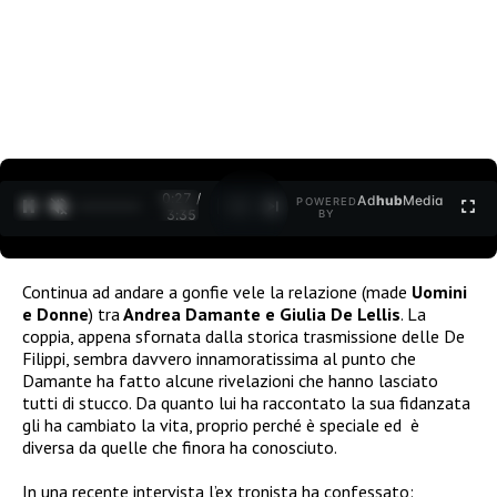
0:28 /
Ad
hub
Media
POWERED
1
/
2
3:35
BY
Continua ad andare a gonfie vele la relazione (made
Uomini
e Donne
) tra
Andrea Damante e Giulia De Lellis
. La
coppia, appena sfornata dalla storica trasmissione delle De
Filippi, sembra davvero innamoratissima al punto che
Damante ha fatto alcune rivelazioni che hanno lasciato
tutti di stucco. Da quanto lui ha raccontato la sua fidanzata
gli ha cambiato la vita, proprio perché è speciale ed è
diversa da quelle che finora ha conosciuto.
In una recente intervista l’ex tronista ha confessato: