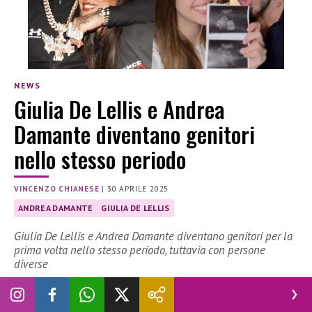
NEWS
Giulia De Lellis e Andrea
Damante diventano genitori
nello stesso periodo
VINCENZO CHIANESE
|
30 APRILE 2025
ANDREA DAMANTE
GIULIA DE LELLIS
Giulia De Lellis e Andrea Damante diventano genitori per la
prima volta nello stesso periodo, tuttavia con persone
diverse
Poche settimane fa
Andrea Damante
ha annunciato che
sta per diventare padre per la prima volta. Nelle ultime ore