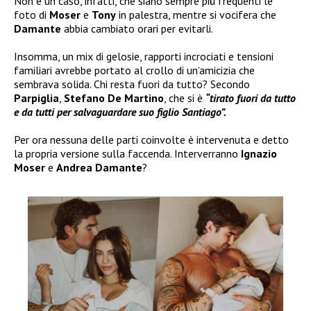
Non è un caso, infatti, che siano sempre più frequenti le
foto di
Moser
e
Tony
in palestra, mentre si vocifera che
Damante
abbia cambiato orari per evitarli.
Insomma, un mix di gelosie, rapporti incrociati e tensioni
familiari avrebbe portato al crollo di un’amicizia che
sembrava solida. Chi resta fuori da tutto? Secondo
Parpiglia
,
Stefano De Martino
, che si è
“tirato fuori da tutto
e da tutti per salvaguardare suo figlio Santiago”.
Per ora nessuna delle parti coinvolte è intervenuta e detto
la propria versione sulla faccenda. Interverranno
Ignazio
Moser
e
Andrea Damante
?