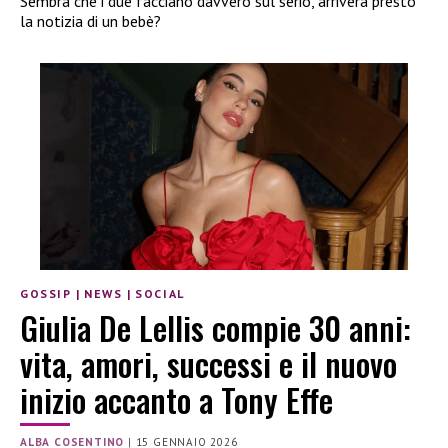
Sembra che i due facciano davvero sul serio, arriverà presto
la notizia di un bebè?
GOSSIP
|
NEWS
|
SOCIAL
Giulia De Lellis compie 30 anni:
vita, amori, successi e il nuovo
inizio accanto a Tony Effe
ALBA COSENTINO
|
15 GENNAIO 2026