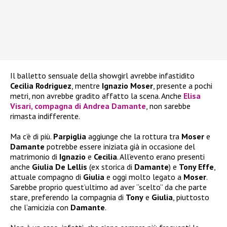
Il balletto sensuale della showgirl avrebbe infastidito
Cecilia Rodriguez
, mentre
Ignazio Moser
, presente a pochi
metri, non avrebbe gradito affatto la scena. Anche
Elisa
Visari
, compagna di
Andrea Damante
, non sarebbe
rimasta indifferente.
Ma c’è di più.
Parpiglia
aggiunge che la rottura tra
Moser
e
Damante
potrebbe essere iniziata già in occasione del
matrimonio di
Ignazio
e
Cecilia
. All’evento erano presenti
anche
Giulia De Lellis
(ex storica di
Damante
) e
Tony Effe
,
attuale compagno di
Giulia
e oggi molto legato a
Moser
.
Sarebbe proprio quest’ultimo ad aver “scelto” da che parte
stare, preferendo la compagnia di
Tony
e
Giulia
, piuttosto
che l’amicizia con
Damante
.