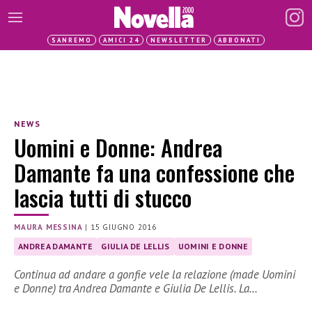
SANREMO
AMICI 24
NEWSLETTER
ABBONATI
NEWS
Uomini e Donne: Andrea
Damante fa una confessione che
lascia tutti di stucco
MAURA MESSINA
|
15 GIUGNO 2016
ANDREA DAMANTE
GIULIA DE LELLIS
UOMINI E DONNE
Continua ad andare a gonfie vele la relazione (made Uomini
e Donne) tra Andrea Damante e Giulia De Lellis. La…