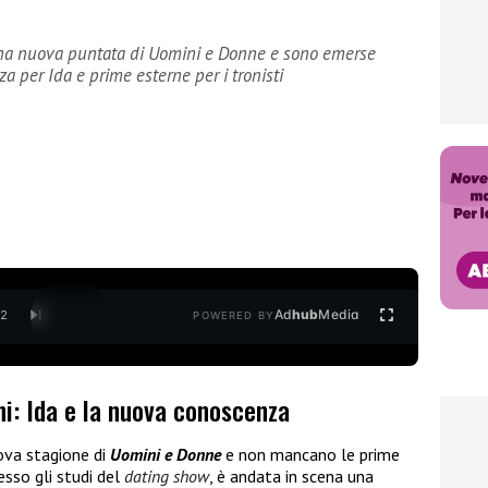
 una nuova puntata di Uomini e Donne e sono emerse
 per Ida e prime esterne per i tronisti
Ad
hub
Media
/
2
POWERED BY
ni: Ida e la nuova conoscenza
ova stagione di
Uomini e Donne
e non mancano le prime
resso gli studi del
dating show
, è andata in scena una