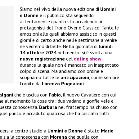
Siamo nel vivo della nuova edizione di
Uomini
e Donne
e il pubblico sta seguendo
attentamente quanto sta accadendo ai
protagonisti del Trono Over e Classico. Tante le
emozioni alle quali abbiamo assistito in questi
giorni e di certo anche nelle settimane a venire
ne vedremo di belle. Nella giornata di
lunedì
14 ottobre 2024
nel mentre si è svolta una
nuova registrazione
del
dating show
,
durante la quale non è mancato un inaspettato
colpo di scena. Ma andiamo con ordine e
scopriamo tutte le
anticipazioni
, come sempre
fornite da
Lorenzo Pugnaloni
.
lgani
che è uscita con
Fabio
, il nuovo Cavaliere con cui
che al momento le cose tra i due vadano a gonfie vele e
questa conoscenza.
Barbara
nel frattempo ha chiuso con
 quel punto è accaduto qualcosa che ha lasciato tutti
edersi a centro studio a
Uomini e Donne
è stato
Mario
re sia la conoscenza con
Morena
che quella con