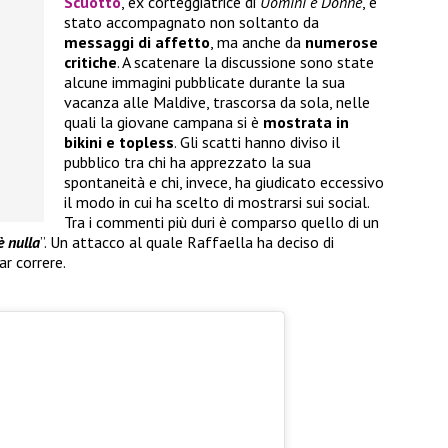
Scuotto
, ex corteggiatrice di
Uomini e Donne
, è
stato accompagnato non soltanto da
messaggi di affetto
, ma anche da
numerose
critiche
. A scatenare la discussione sono state
alcune immagini pubblicate durante la sua
vacanza alle Maldive, trascorsa da sola, nelle
quali la giovane campana si è
mostrata in
bikini e topless
. Gli scatti hanno diviso il
pubblico tra chi ha apprezzato la sua
spontaneità e chi, invece, ha giudicato eccessivo
il modo in cui ha scelto di mostrarsi sui social.
Tra i commenti più duri è comparso quello di un
è nulla
”. Un attacco al quale Raffaella ha deciso di
r correre.