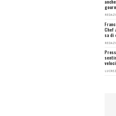
anche
gour
REDAZI
Franc
Chef 
sa di
REDAZI
Press
senti
veloci
LUCREZ