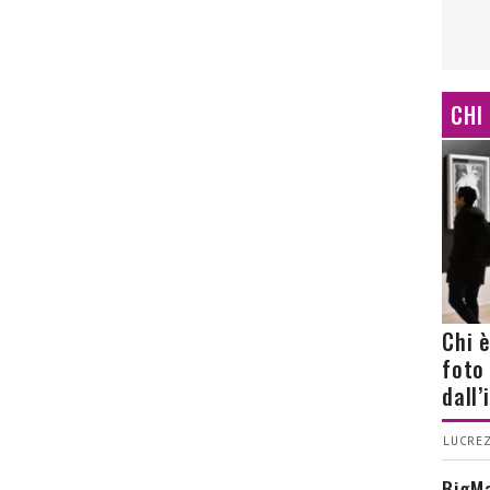
CHI
Chi 
foto
dall
LUCREZ
BigMa