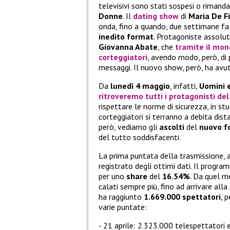
televisivi sono stati sospesi o rimand
Donne
. Il
dating show
di
Maria De Fi
onda, fino a quando, due settimane fa,
inedito format
. Protagoniste assolu
Giovanna Abate
, che
tramite il mon
corteggiatori
, avendo modo, però, di
messaggi. Il nuovo show, però, ha avut
Da
lunedì 4 maggio
, infatti,
Uomini 
ritroveremo tutti i protagonisti de
rispettare le norme di sicurezza, in stu
corteggiatori si terranno a debita dista
però, vediamo gli
ascolti
del
nuovo f
del tutto soddisfacenti.
La prima puntata della trasmissione,
registrato degli ottimi dati. Il progra
per uno
share
del
16.54%
. Da quel m
calati sempre più, fino ad arrivare all
ha raggiunto
1.669.000
spettatori
, 
varie puntate:
21 aprile: 2.323.000 telespettatori 