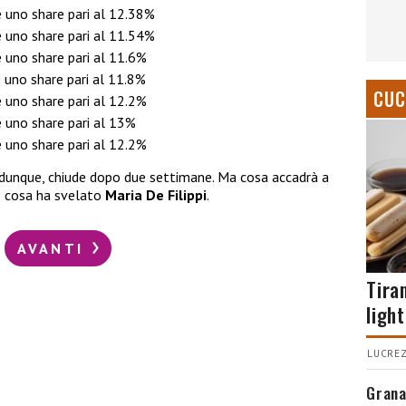
e uno share pari al 12.38%
e uno share pari al 11.54%
e uno share pari al 11.6%
e uno share pari al 11.8%
CUC
e uno share pari al 12.2%
e uno share pari al 13%
e uno share pari al 12.2%
 dunque, chiude dopo due settimane. Ma cosa accadrà a
o cosa ha svelato
Maria De Filippi
.
AVANTI
Tira
light
LUCREZ
Grana