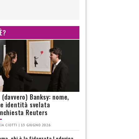
 È?
è (davvero) Banksy: nome,
 e identità svelata
’inchiesta Reuters
IA CIOTTI | 13 GIUGNO 2026
ma, chi è la fidanzata Lodovica