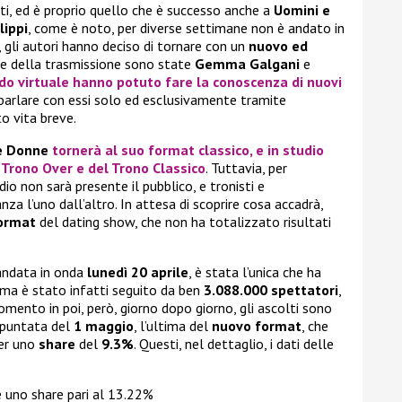
ati, ed è proprio quello che è successo anche a
Uomini e
lippi
, come è noto, per diverse settimane non è andato in
 gli autori hanno deciso di tornare con un
nuovo ed
te della trasmissione sono state
Gemma Galgani
e
do virtuale hanno potuto fare la conoscenza di nuovi
 parlare con essi solo ed esclusivamente tramite
o vita breve.
e Donne
tornerà al suo
format classico
, e in studio
l Trono Over e del Trono Classico
. Tuttavia, per
dio non sarà presente il pubblico, e tronisti e
nza l’uno dall’altro. In attesa di scoprire cosa accadrà,
ormat
del dating show, che non ha totalizzato risultati
 andata in onda
lunedì 20 aprile
, è stata l’unica che ha
mma è stato infatti seguito da ben
3.088.000 spettatori
,
omento in poi, però, giorno dopo giorno, gli ascolti sono
a puntata del
1 maggio
, l’ultima del
nuovo format
, che
per uno
share
del
9.3%
. Questi, nel dettaglio, i dati delle
e uno share pari al 13.22%