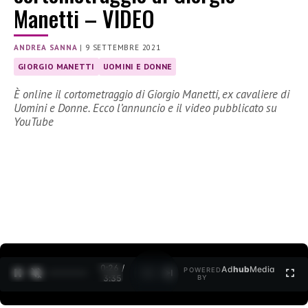
Manetti – VIDEO
ANDREA SANNA
|
9 SETTEMBRE 2021
GIORGIO MANETTI
UOMINI E DONNE
È online il cortometraggio di Giorgio Manetti, ex cavaliere di
Uomini e Donne. Ecco l’annuncio e il video pubblicato su
YouTube
0:27 /
Ad
hub
Media
POWERED
1
/
2
3:35
BY