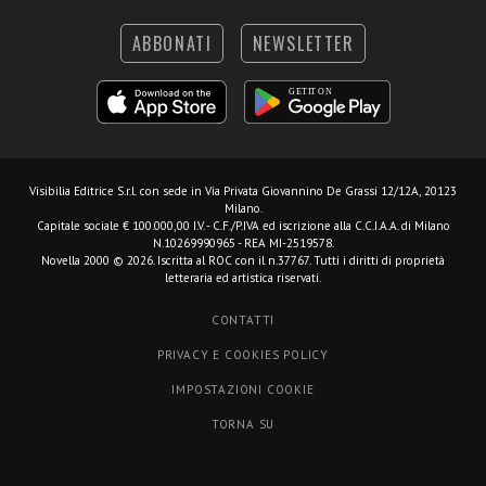
ABBONATI
NEWSLETTER
Visibilia Editrice S.r.l.
con sede in Via Privata Giovannino De Grassi 12/12A, 20123
Milano.
Capitale sociale € 100.000,00 I.V. - C.F./P.IVA ed iscrizione alla C.C.I.A.A. di Milano
N.10269990965 - REA MI-2519578.
Novella 2000 © 2026. Iscritta al ROC con il n.37767. Tutti i diritti di proprietà
letteraria ed artistica riservati.
CONTATTI
PRIVACY E COOKIES POLICY
IMPOSTAZIONI COOKIE
TORNA SU