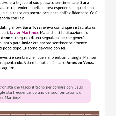
motivo era legato al suo passato sentimentale.
Sara
,
nta a intraprendere quella nuova esperienza e quindi una
la sua testa era ancora occupata dall’ex fidanzato. Così
storia con l’ex.
dating show,
Sara Tozzi
aveva comunque instaurato un
atori:
Javier Martinez
. Ma anche lì la situazione fu
e donne
a seguito di una segnalazione che generò
a quanto pare
Javier
era ancora sentimentalemente
ti poco dopo lui tornò davvero con lei.
 eventi e sembra che i due siano entrambi single. Ma non
frequentando. A dare la notizia è stato
Amedeo Venza
nstagram:
tronista che lasciò il trono per tornare con il suo
gle sta frequentando uno dei suoi tentatori più
ier Martinez!