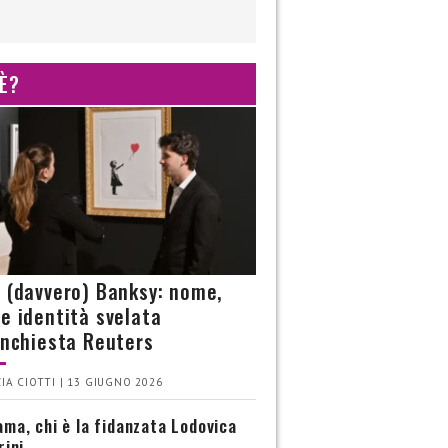
 È?
è (davvero) Banksy: nome,
 e identità svelata
’inchiesta Reuters
IA CIOTTI | 13 GIUGNO 2026
ma, chi è la fidanzata Lodovica
rini