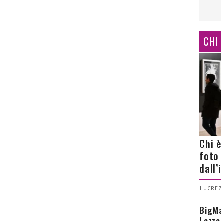
CHI
Chi 
foto
dall
LUCREZ
BigMa
Lazze