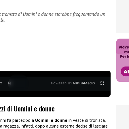
ex tronista di Uomini e donne starebbe frequentando un
tta.
Ad
hub
Media
/
2
POWERED BY
zzi di Uomini e donne
anni fa partecipò a
Uomini e donne
in veste di tronista,
 ragazza, infatti, dopo alcune esterne decise di lasciare