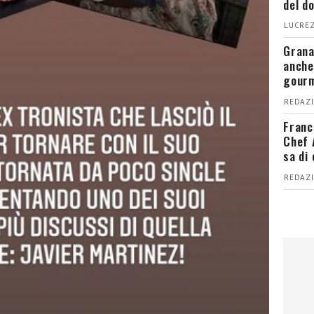
del d
LUCREZ
Grana
anche
gour
REDAZI
Franc
Chef 
sa di
REDAZI