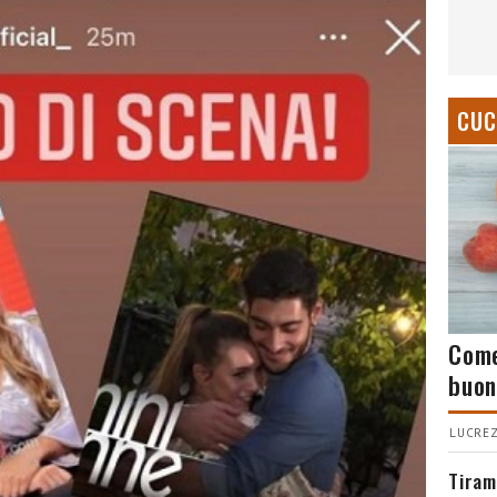
CUC
Come
buon
LUCREZ
Tiram