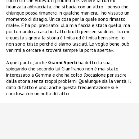
tutto ciò che voleva. Il problema è: vedere la tua ex
fidanzata abbracciata, che si bacia con un altro… penso che
chiunque possa rimanerci in qualche maniera… ho vissuto un
momento di disagio. Unica cosa per la quale sono rimasto
male». E ha poi precisato: «La mia faccia è stata quella, ma
poi tornando a casa ho fatto brutti pensieri su di lei. Tra me
e questa signora la storia è finita ed è finita benissimo. Io
non sono triste perché ci siamo lasciati. Le voglio bene, può
venirmi a cercare e troverà sempre la porta aperta».
A quel punto, anche
Gianni Sperti
ha detto la sua,
spiegando che secondo lui Gianfranco non è mai stato
interessato a Gemma e che ha colto l’occasione per uscire
dalla storia senza troppi problemi. Qualunque sia la verità, il
dato di fatto è uno: anche questa frequentazione si è
conclusa con un nulla di fatto.