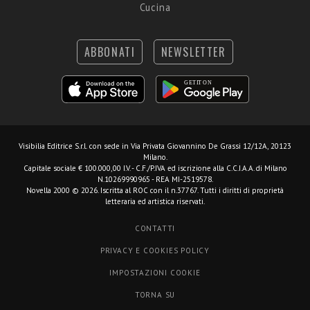
Cucina
ABBONATI
NEWSLETTER
Visibilia Editrice S.r.l.
con sede in Via Privata Giovannino De Grassi 12/12A, 20123
Milano.
Capitale sociale € 100.000,00 I.V. - C.F./P.IVA ed iscrizione alla C.C.I.A.A. di Milano
N.10269990965 - REA MI-2519578.
Novella 2000 © 2026. Iscritta al ROC con il n.37767. Tutti i diritti di proprietà
letteraria ed artistica riservati.
CONTATTI
PRIVACY E COOKIES POLICY
IMPOSTAZIONI COOKIE
TORNA SU