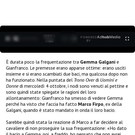
0:27 /
Ad
hub
Media
POWERED
1
/
2
1:40
BY
È durata poco la frequentazione tra
Gemma Galgani
e
Gianfranco. Le premesse erano apparse ottime: erano usciti
insieme e si erano scambiati due baci, ma qualcosa dopo non
ha funzionato. Nella puntata del
Trono Over
di
Uomini e
Donne
di mercoledì 4 ottobre, i nodi sono venuti al pettine e
sono quindi state spiegate le ragioni del loro
allontanamento: Gianfranco ha smesso di vedere Gemma
perché ha visto che faccia ha fatto
Marco Firpo
, ex della
Galgani, quando è stato mandato in onda il loro bacio.
Sarebbe quindi stata la reazione di Marco a far decidere al
cavaliere di non proseguire la sua frequentazione: «Ho dato
il bacio a Gemma, poi, a freddo, ho pensato che non avrei