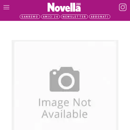
SANREMO
AMICI 24
NEWSLETTER
ABBONATI