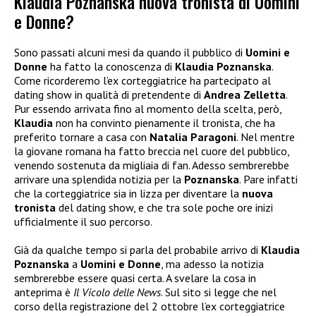
Klaudia Poznanska nuova tronista di Uomini
e Donne?
Sono passati alcuni mesi da quando il pubblico di
Uomini e
Donne
ha fatto la conoscenza di
Klaudia Poznanska
.
Come ricorderemo l’ex corteggiatrice ha partecipato al
dating show in qualità di pretendente di
Andrea Zelletta
.
Pur essendo arrivata fino al momento della scelta, però,
Klaudia
non ha convinto pienamente il tronista, che ha
preferito tornare a casa con
Natalia Paragoni
. Nel mentre
la giovane romana ha fatto breccia nel cuore del pubblico,
venendo sostenuta da migliaia di fan. Adesso sembrerebbe
arrivare una splendida notizia per la
Poznanska
. Pare infatti
che la corteggiatrice sia in lizza per diventare la
nuova
tronista
del dating show, e che tra sole poche ore inizi
ufficialmente il suo percorso.
Già da qualche tempo si parla del probabile arrivo di
Klaudia
Poznanska
a
Uomini e Donne
, ma adesso la notizia
sembrerebbe essere quasi certa. A svelare la cosa in
anteprima è
Il Vicolo delle News
. Sul sito si legge che nel
corso della registrazione del 2 ottobre l’ex corteggiatrice