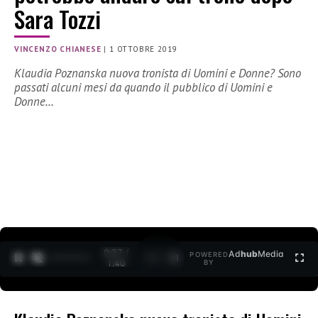
Sara Tozzi
VINCENZO CHIANESE
|
1 OTTOBRE 2019
Klaudia Poznanska nuova tronista di Uomini e Donne? Sono
passati alcuni mesi da quando il pubblico di Uomini e
Donne…
0:27 /
Ad
hub
Media
POWERED
1
/
2
1:40
BY