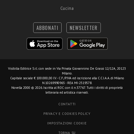
Cucina
ABBONATI
NEWSLETTER
Visibilia Editrice S.r.l.
con sede in Via Privata Giovannino De Grassi 12/12A, 20123
Milano.
Capitale sociale € 100.000,00 I.V. - C.F./P.IVA ed iscrizione alla C.C.I.A.A. di Milano
N.10269990965 - REA MI-2519578.
Novella 2000 © 2026. Iscritta al ROC con il n.37767. Tutti i diritti di proprietà
letteraria ed artistica riservati.
CONTATTI
PRIVACY E COOKIES POLICY
IMPOSTAZIONI COOKIE
TORNA SU