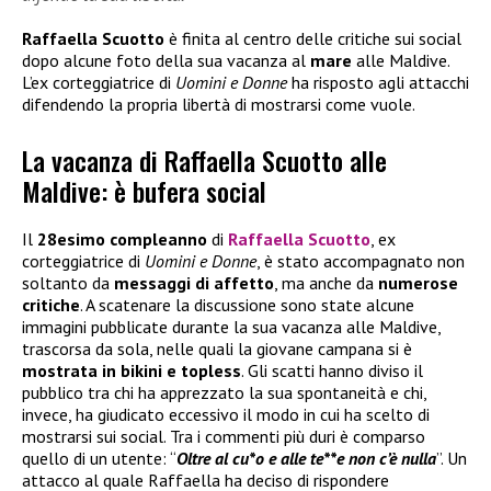
Raffaella Scuotto
è finita al centro delle critiche sui social
dopo alcune foto della sua vacanza al
mare
alle Maldive.
L’ex corteggiatrice di
Uomini e Donne
ha risposto agli attacchi
difendendo la propria libertà di mostrarsi come vuole.
La vacanza di Raffaella Scuotto alle
Maldive: è bufera social
Il
28esimo compleanno
di
Raffaella Scuotto
, ex
corteggiatrice di
Uomini e Donne
, è stato accompagnato non
soltanto da
messaggi di affetto
, ma anche da
numerose
critiche
. A scatenare la discussione sono state alcune
immagini pubblicate durante la sua vacanza alle Maldive,
trascorsa da sola, nelle quali la giovane campana si è
mostrata in bikini e topless
. Gli scatti hanno diviso il
pubblico tra chi ha apprezzato la sua spontaneità e chi,
invece, ha giudicato eccessivo il modo in cui ha scelto di
mostrarsi sui social. Tra i commenti più duri è comparso
quello di un utente: “
Oltre al cu*o e alle te**e non c’è nulla
”. Un
attacco al quale Raffaella ha deciso di rispondere