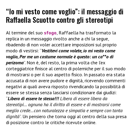
“Io mi vesto come voglio”: il messaggio di
Raffaella Scuotto contro gli stereotipi
Al termine del suo
sfogo
, Raffaella ha trasformato la
replica in un messaggio rivolto anche a chi la segue,
ribadendo di non voler accettare imposizioni sul proprio
modo di vestirsi: “
Vestitevi come volete, io mi vesto come
voglio, Per me un costume normale è questo: un ca**o di
perizoma
”. Non è, del resto, la prima volta che l’ex
corteggiatrice finisce al centro di polemiche per il suo modo
di mostrarsi o per il suo aspetto fisico. In passato era stata
accusata di non avere pudore e dignità, ricevendo commenti
negativi ai quali aveva risposto rivendicando la possibilità di
essere se stessa senza lasciarsi condizionare dai giudizi:
“
Libera di essere te stessa!!!
Libera di essere libera da
stereotipi… ognuna ha il diritto di essere e di mostrarsi come
meglio crede…con naturalezza e simpatia e sempre con tanta
dignità
”. Un pensiero che torna oggi al centro della sua presa
di posizione contro le critiche ricevute online.