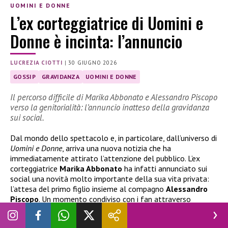
UOMINI E DONNE
L’ex corteggiatrice di Uomini e
Donne è incinta: l’annuncio
LUCREZIA CIOTTI
|
30 GIUGNO 2026
GOSSIP
GRAVIDANZA
UOMINI E DONNE
Il percorso difficile di Marika Abbonato e Alessandro Piscopo
verso la genitorialità: l’annuncio inatteso della gravidanza
sui social.
Dal mondo dello spettacolo e, in particolare, dall’universo di
Uomini e Donne
, arriva una nuova notizia che ha
immediatamente attirato l’attenzione del pubblico. L’ex
corteggiatrice
Marika Abbonato
ha infatti annunciato sui
social una novità molto importante della sua vita privata:
l’attesa del primo figlio insieme al compagno
Alessandro
Piscopo
. Un momento condiviso con i fan attraverso
immagini e parole cariche di emozione, che segna l’inizio di
una nuova fase personale per la coppia.