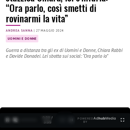
“Ora parlo, così smetti di
rovinarmi la vita”
ANDREA SANNA
|
27 MAGGIO 2024
UOMINI E DONNE
Guerra a distanza tra gli ex di Uomini e Donne, Chiara Rabbi
e Davide Donadei. Lei sbotta sui social: “Ora parlo io”
0:30 /
Ad
hub
Media
POWERED
1
/
2
3:35
BY