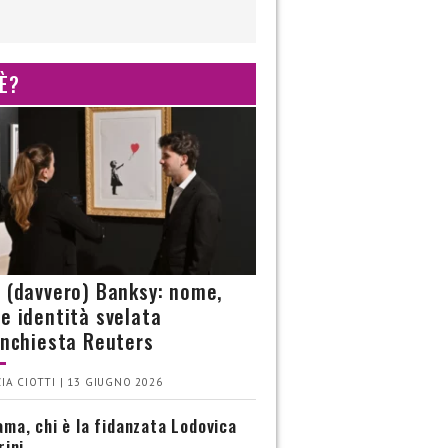
 È?
è (davvero) Banksy: nome,
 e identità svelata
’inchiesta Reuters
IA CIOTTI | 13 GIUGNO 2026
ma, chi è la fidanzata Lodovica
rini