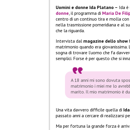
Uomini e donne Ida Platano –
Ida è 
donne
, il programma di
Maria De Fili
centro di un continuo tira e molla con 
nella trasmissione pomeridiana e al s
che la riguarda.
Intervista dal
magazine dello show
matrimonio quando era giovanissima. La
sogna di trovare l’uomo che fa davvero
semplici. Forse è per questo che si in
A 18 anni mi sono dovuta sposa
matrimonio i miei me lo avrebb
marito. Il mio matrimonio è du
Una vita davvero difficile quella di
Ida
passato anni a cercare di realizzarsi p
Ma per fortuna la grande forza è arriv