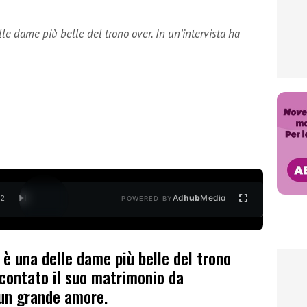
e dame più belle del trono over. In un’intervista ha
Ad
hub
Media
/
2
POWERED BY
è una delle dame più belle del trono
accontato il suo matrimonio da
 un grande amore.