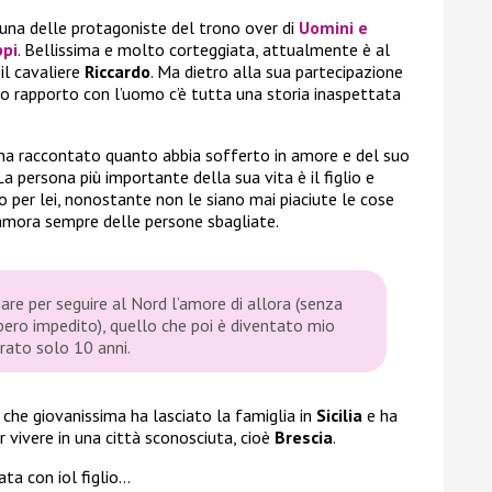
una delle protagoniste del trono over di
Uomini e
ppi
. Bellissima e molto corteggiata, attualmente è al
il cavaliere
Riccardo
. Ma dietro alla sua partecipazione
uo rapporto con l’uomo c’è tutta una storia inaspettata
ha raccontato quanto abbia sofferto in amore e del suo
 persona più importante della sua vita è il figlio e
 per lei, nonostante non le siano mai piaciute le cose
namora sempre delle persone sbagliate.
re per seguire al Nord l’amore di allora (senza
ero impedito), quello che poi è diventato mio
rato solo 10 anni.
che giovanissima ha lasciato la famiglia in
Sicilia
e ha
er vivere in una città sconosciuta, cioè
Brescia
.
ata con iol figlio…