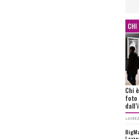
CHI
Chi 
foto
dall
LUCREZ
BigMa
Lazze