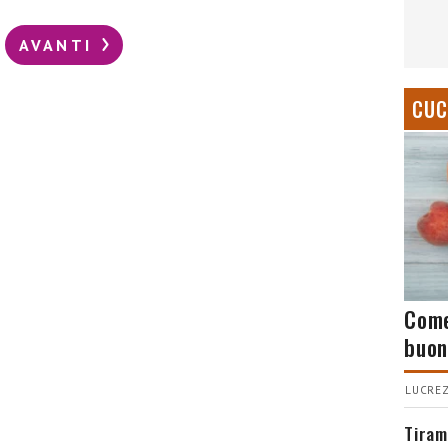
AVANTI
CUC
Come
buon
LUCREZ
Tiram