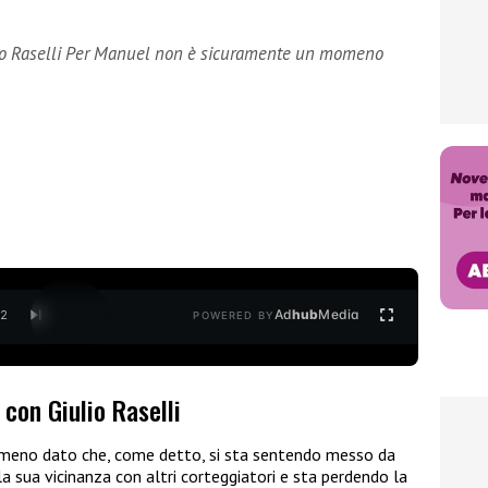
lio Raselli Per Manuel non è sicuramente un momeno
Ad
hub
Media
/
2
POWERED BY
 con Giulio Raselli
eno dato che, come detto, si sta sentendo messo da
 la sua vicinanza con altri corteggiatori e sta perdendo la