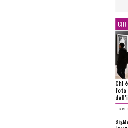
CHI
Chi 
foto
dall
LUCREZ
BigMa
Lazze