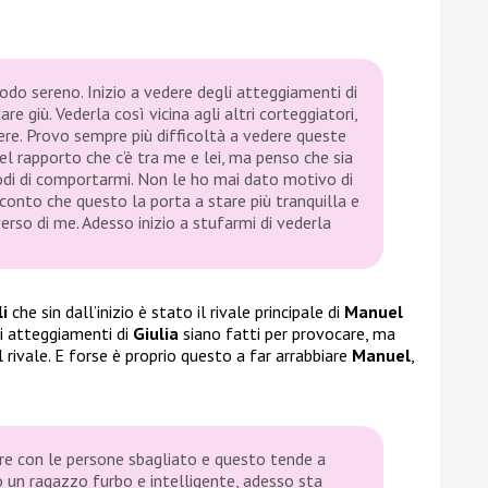
do sereno. Inizio a vedere degli atteggiamenti di
re giù. Vederla così vicina agli altri corteggiatori,
re. Provo sempre più difficoltà a vedere queste
 rapporto che c’è tra me e lei, ma penso che sia
di di comportarmi. Non le ho mai dato motivo di
 conto che questo la porta a stare più tranquilla e
erso di me. Adesso inizio a stufarmi di vederla
li
che sin dall’inizio è stato il rivale principale di
Manuel
rti atteggiamenti di
Giulia
siano fatti per provocare, ma
l rivale. E forse è proprio questo a far arrabbiare
Manuel
,
re con le persone sbagliato e questo tende a
o un ragazzo furbo e intelligente, adesso sta