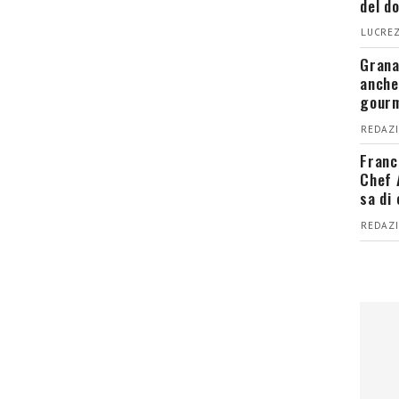
del d
LUCREZ
Grana
anche
gour
REDAZI
Franc
Chef 
sa di
REDAZI