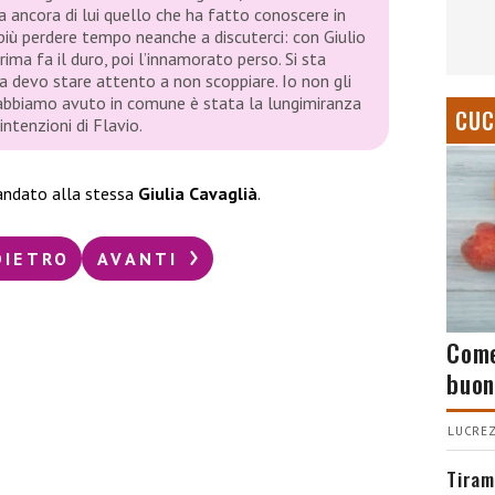
a ancora di lui quello che ha fatto conoscere in
iù perdere tempo neanche a discuterci: con Giulio
rima fa il duro, poi l’innamorato perso. Si sta
 devo stare attento a non scoppiare. Io non gli
e abbiamo avuto in comune è stata la lungimiranza
CUC
ntenzioni di Flavio.
andato alla stessa
Giulia Cavaglià
.
DIETRO
AVANTI
Come
buon
LUCREZ
Tiram