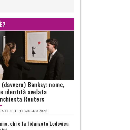
 È?
è (davvero) Banksy: nome,
 e identità svelata
’inchiesta Reuters
IA CIOTTI | 13 GIUGNO 2026
ma, chi è la fidanzata Lodovica
rini