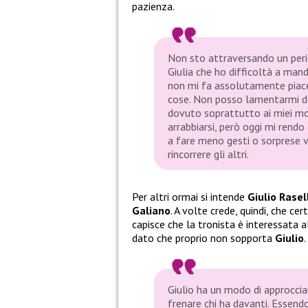
pazienza.
Non sto attraversando un perio
Giulia che ho difficoltà a manda
non mi fa assolutamente piace
cose. Non posso lamentarmi del
dovuto soprattutto ai miei mo
arrabbiarsi, però oggi mi rendo
a fare meno gesti o sorprese v
rincorrere gli altri.
Per altri ormai si intende
Giulio Rasel
Galiano
. A volte crede, quindi, che ce
capisce che la tronista è interessata a
dato che proprio non sopporta
Giulio
.
Giulio ha un modo di approccia
frenare chi ha davanti. Essend