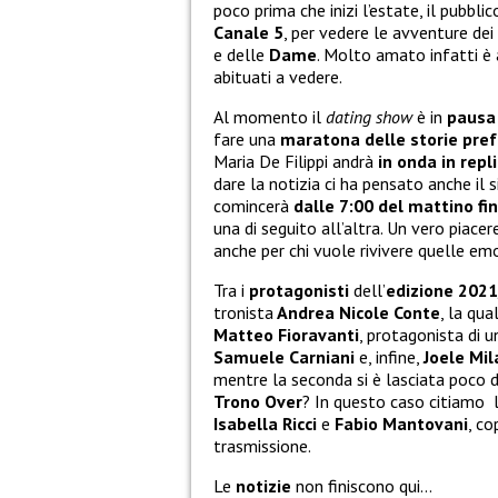
poco prima che inizi l’estate, il pubbli
Canale 5
, per vedere le avventure dei
e delle
Dame
. Molto amato infatti è 
abituati a vedere.
Al momento il
dating show
è in
pausa 
fare una
maratona delle storie pref
Maria De Filippi andrà
in onda in repl
dare la notizia ci ha pensato anche il 
comincerà
dalle 7:00 del mattino fin
una di seguito all’altra. Un vero piace
anche per chi vuole rivivere quelle emo
Tra i
protagonisti
dell’
edizione 202
tronista
Andrea Nicole Conte
, la qu
Matteo Fioravanti
, protagonista di 
Samuele Carniani
e, infine,
Joele Mil
mentre la seconda si è lasciata poco do
Trono Over
? In questo caso citiamo l
Isabella Ricci
e
Fabio Mantovani
, co
trasmissione.
Le
notizie
non finiscono qui…