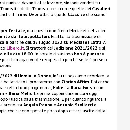
co si riunisce davanti al televisore, sintonizzandosi su
Tronisti
e delle
Troniste
così come quelle dei
Cavalieri
anche il
Trono Over
oltre a quello
Classico
che siamo
per l’estate
, ma questo non frena Mediaset nel voler
erite dai telespettatori
. Esatto, la trasmissione di
ica a partire dal 17 luglio 2022 su
Mediaset Extra
. A
sito
Libero.it
. Si tratterà dell’
edizione 2021/2022
e si
o alle ore 18:00
. In totale ci saranno
ben 8 puntate
re per chi magari vuole recuperarla perché se le è perse o
zioni.
1/2022
di
Uomini e Donne
, infatti, possiamo ricordare la
ale ha lasciato il programma con
Ciprian Aftim
. Poi anche
una scelta fuori programma;
Roberta Ilaria Giusti
con
an
e
Ilaria Melis
. La prima coppia dura ancora oggi,
po l’uscita dalla trasmissione. E per quanto riguarda il
e storie tra
Angela Paone
e
Antonio Stellacci
e
ppie che si sono sposate poco dopo essere uscite dalla