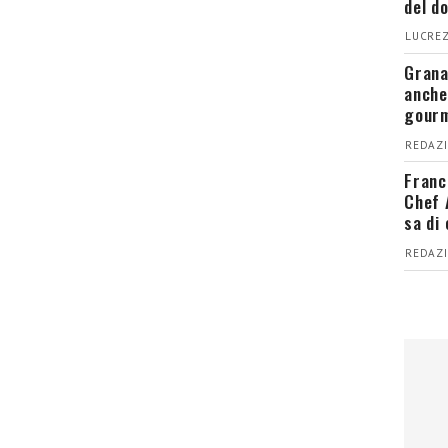
del d
LUCREZ
Grana
anche
gour
REDAZI
Franc
Chef 
sa di
REDAZI