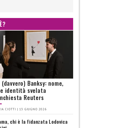
 È?
è (davvero) Banksy: nome,
 e identità svelata
’inchiesta Reuters
IA CIOTTI | 13 GIUGNO 2026
ma, chi è la fidanzata Lodovica
rini