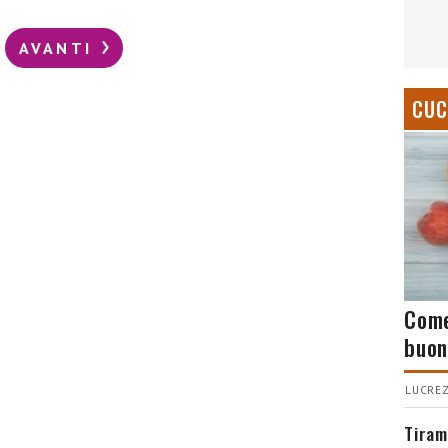
AVANTI
CUC
Come
buon
LUCREZ
Tiram