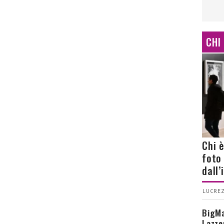
CHI
Chi 
foto
dall
LUCREZ
BigMa
Lazze