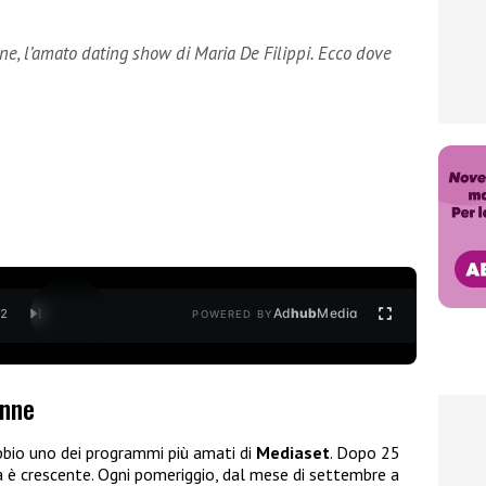
ne, l’amato dating show di Maria De Filippi. Ecco dove
Ad
hub
Media
/
2
POWERED BY
onne
bio uno dei programmi più amati di
Mediaset
. Dopo 25
à è crescente. Ogni pomeriggio, dal mese di settembre a