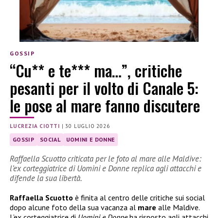
GOSSIP
“Cu** e te*** ma…”, critiche
pesanti per il volto di Canale 5:
le pose al mare fanno discutere
LUCREZIA CIOTTI
|
30 LUGLIO 2026
GOSSIP
SOCIAL
UOMINI E DONNE
Raffaella Scuotto criticata per le foto al mare alle Maldive:
l’ex corteggiatrice di Uomini e Donne replica agli attacchi e
difende la sua libertà.
Raffaella Scuotto
è finita al centro delle critiche sui social
dopo alcune foto della sua vacanza al
mare
alle Maldive.
L’ex corteggiatrice di
Uomini e Donne
ha risposto agli attacchi