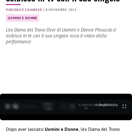
VINCENZO CHIANESE
|
8 NOVEMBRE 2024
UOMINI E DONNE
L’ex Dama del Trono Over di Uomini e Donne Pinuccia si
esibisce in tv con il suo singolo: ecco il video della
performance
0:30 /
Ad
hub
Media
POWERED
1
/
2
1:40
BY
Dopo aver lasciato
Uomini e Donne
, l’ex Dama del Trono