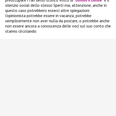
preoccupare i fan dello storico volto di
“
Uomini e Donne
“
è il
silenzio social dello stesso Sperti ma, attenzione, anche in
questo caso potrebbero esserci altre spiegazioni:
l’opinionista potrebbe essere in vacanza, potrebbe
semplicemente non aver nulla da postare, o potrebbe anche
non essere ancora a conoscenza delle voci sul suo conto che
stanno circolando.