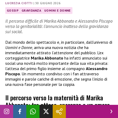
LUCREZIA CIOTTI
|
30 GIUGNO 2026
GOSSIP
GRAVIDANZA
UOMINI E DONNE
Il percorso difficile di Marika Abbonato e Alessandro Piscopo
verso la genitorialità: l’annuncio inatteso della gravidanza
sui social.
Dal mondo dello spettacolo e, in particolare, dall’universo di
Uomini e Donne
, arriva una nuova notizia che ha
immediatamente attirato l’attenzione del pubblico. L’ex
corteggiatrice
Marika Abbonato
ha infatti annunciato sui
social una novità molto importante della sua vita privata:
l’attesa del primo figlio insieme al compagno
Alessandro
Piscopo
. Un momento condiviso con i fan attraverso
immagini e parole cariche di emozione, che segna l’inizio di
una nuova fase personale per la coppia.
Il percorso verso la maternità di Marika
Abbonato: tra attesa, speranza e un amore
che diventa realtà