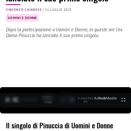
VINCENZO CHIANESE
|
11 LUGLIO 2023
UOMINI E DONNE
Dopo la partecipazione a Uomini e Donne, in queste ore l’ex
Dama Pinuccia ha lanciato il suo primo singolo
0:30 /
Ad
hub
Media
POWERED
1
/
2
1:40
BY
Il singolo di Pinuccia di Uomini e Donne