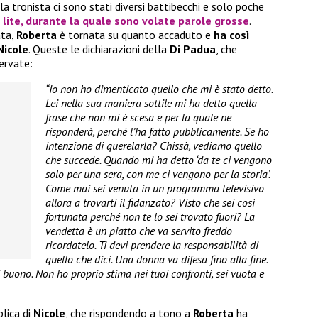
la tronista ci sono stati diversi battibecchi e solo poche
a lite, durante la quale sono volate parole grosse
.
ata,
Roberta
è tornata su quanto accaduto e
ha così
Nicole
. Queste le dichiarazioni della
Di Padua
, che
ervate:
“Io non ho dimenticato quello che mi è stato detto.
Lei nella sua maniera sottile mi ha detto quella
frase che non mi è scesa e per la quale ne
risponderà, perché l’ha fatto pubblicamente. Se ho
intenzione di querelarla? Chissà, vediamo quello
che succede. Quando mi ha detto ‘da te ci vengono
solo per una sera, con me ci vengono per la storia’.
Come mai sei venuta in un programma televisivo
allora a trovarti il fidanzato? Visto che sei così
fortunata perché non te lo sei trovato fuori? La
vendetta è un piatto che va servito freddo
ricordatelo. Ti devi prendere la responsabilità di
quello che dici. Una donna va difesa fino alla fine.
buono. Non ho proprio stima nei tuoi confronti, sei vuota e
plica di
Nicole
, che rispondendo a tono a
Roberta
ha