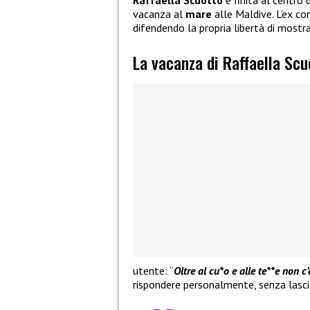
Raffaella Scuotto
è finita al centro 
vacanza al
mare
alle Maldive. L’ex co
difendendo la propria libertà di mostr
La vacanza di Raffaella Scu
utente: “
Oltre al cu*o e alle te**e non c’
rispondere personalmente, senza lascia