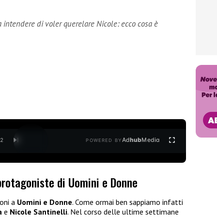
a intendere di voler querelare Nicole: ecco cosa è
Ad
hub
Media
/
2
POWERED BY
protagoniste di Uomini e Donne
oni a
Uomini e Donne
. Come ormai ben sappiamo infatti
a
e
Nicole Santinelli
. Nel corso delle ultime settimane