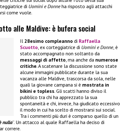
delle critiche sui social dopo alcune foto della sua
rteggiatrice di
Uomini e Donne
ha risposto agli attacchi
arsi come vuole.
otto alle Maldive: è bufera social
Il
28esimo compleanno
di
Raffaella
Scuotto
, ex corteggiatrice di
Uomini e Donne
, è
stato accompagnato non soltanto da
messaggi di affetto
, ma anche da
numerose
critiche
. A scatenare la discussione sono state
alcune immagini pubblicate durante la sua
vacanza alle Maldive, trascorsa da sola, nelle
quali la giovane campana si è
mostrata in
bikini e topless
. Gli scatti hanno diviso il
pubblico tra chi ha apprezzato la sua
spontaneità e chi, invece, ha giudicato eccessivo
il modo in cui ha scelto di mostrarsi sui social.
Tra i commenti più duri è comparso quello di un
è nulla
”. Un attacco al quale Raffaella ha deciso di
r correre.