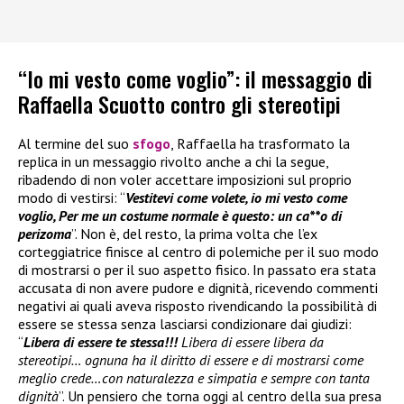
“Io mi vesto come voglio”: il messaggio di
Raffaella Scuotto contro gli stereotipi
Al termine del suo
sfogo
, Raffaella ha trasformato la
replica in un messaggio rivolto anche a chi la segue,
ribadendo di non voler accettare imposizioni sul proprio
modo di vestirsi: “
Vestitevi come volete, io mi vesto come
voglio, Per me un costume normale è questo: un ca**o di
perizoma
”. Non è, del resto, la prima volta che l’ex
corteggiatrice finisce al centro di polemiche per il suo modo
di mostrarsi o per il suo aspetto fisico. In passato era stata
accusata di non avere pudore e dignità, ricevendo commenti
negativi ai quali aveva risposto rivendicando la possibilità di
essere se stessa senza lasciarsi condizionare dai giudizi:
“
Libera di essere te stessa!!!
Libera di essere libera da
stereotipi… ognuna ha il diritto di essere e di mostrarsi come
meglio crede…con naturalezza e simpatia e sempre con tanta
dignità
”. Un pensiero che torna oggi al centro della sua presa