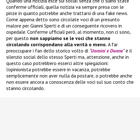
Quando una notizia esce sui social senza che ci siano state
conferme ufficiali, quella notizia va sempre presa con le
pinze in quanto potrebbe anche trattarsi di una fake news.
Come appena detto sono circolate voci di un presunto
malore per Gianni Sperti e di un conseguente ricovero in
ospedale. Conferme ufficiali però, al momento, non ci sono,
per questo
non sappiamo se le voci che stanno
circolando corrispondano alla verità o meno.
A far
preoccupare i fan dello storico volto di
“
Uomini e Donne
“
è il
silenzio social dello stesso Sperti ma, attenzione, anche in
questo caso potrebbero esserci altre spiegazioni:
l’opinionista potrebbe essere in vacanza, potrebbe
semplicemente non aver nulla da postare, o potrebbe anche
non essere ancora a conoscenza delle voci sul suo conto che
stanno circolando.