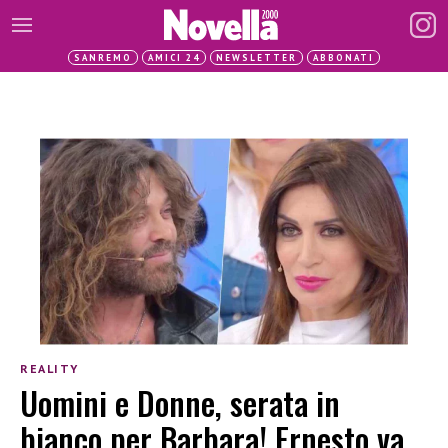
SANREMO
AMICI 24
NEWSLETTER
ABBONATI
REALITY
Uomini e Donne, serata in
bianco per Barbara! Ernesto va