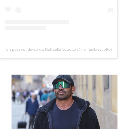
Un post condiviso da Raffaella Scuotto (@raffaellascuotto)