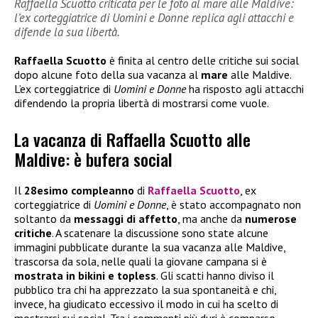
Raffaella Scuotto criticata per le foto al mare alle Maldive:
l’ex corteggiatrice di Uomini e Donne replica agli attacchi e
difende la sua libertà.
Raffaella Scuotto
è finita al centro delle critiche sui social
dopo alcune foto della sua vacanza al
mare
alle Maldive.
L’ex corteggiatrice di
Uomini e Donne
ha risposto agli attacchi
difendendo la propria libertà di mostrarsi come vuole.
La vacanza di Raffaella Scuotto alle
Maldive: è bufera social
Il
28esimo compleanno
di
Raffaella Scuotto
, ex
corteggiatrice di
Uomini e Donne
, è stato accompagnato non
soltanto da
messaggi di affetto
, ma anche da
numerose
critiche
. A scatenare la discussione sono state alcune
immagini pubblicate durante la sua vacanza alle Maldive,
trascorsa da sola, nelle quali la giovane campana si è
mostrata in bikini e topless
. Gli scatti hanno diviso il
pubblico tra chi ha apprezzato la sua spontaneità e chi,
invece, ha giudicato eccessivo il modo in cui ha scelto di
mostrarsi sui social. Tra i commenti più duri è comparso