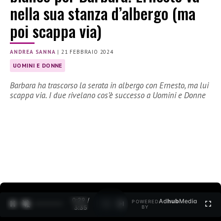
nella sua stanza d’albergo (ma
poi scappa via)
ANDREA SANNA
|
21 FEBBRAIO 2024
UOMINI E DONNE
Barbara ha trascorso la serata in albergo con Ernesto, ma lui
scappa via. I due rivelano cos’è successo a Uomini e Donne
0:30 /
Ad
hub
Media
POWERED
1
/
2
3:35
BY