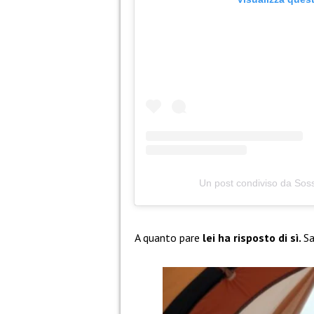
Un post condiviso da Soss
A quanto pare
lei ha risposto di sì.
Sa