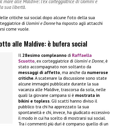
 al mare alle Maldive: l’ex corteggiatrice di Uomini e
a sua libertà.
delle critiche sui social dopo alcune foto della sua
rteggiatrice di
Uomini e Donne
ha risposto agli attacchi
arsi come vuole.
otto alle Maldive: è bufera social
Il
28esimo compleanno
di
Raffaella
Scuotto
, ex corteggiatrice di
Uomini e Donne
, è
stato accompagnato non soltanto da
messaggi di affetto
, ma anche da
numerose
critiche
. A scatenare la discussione sono state
alcune immagini pubblicate durante la sua
vacanza alle Maldive, trascorsa da sola, nelle
quali la giovane campana si è
mostrata in
bikini e topless
. Gli scatti hanno diviso il
pubblico tra chi ha apprezzato la sua
spontaneità e chi, invece, ha giudicato eccessivo
il modo in cui ha scelto di mostrarsi sui social.
Tra i commenti più duri è comparso quello di un