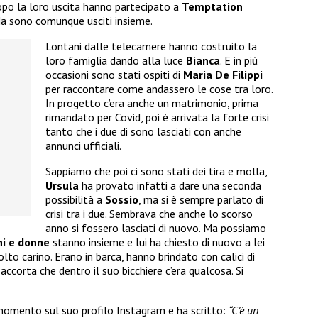
opo la loro uscita hanno partecipato a
Temptation
Ma sono comunque usciti insieme.
Lontani dalle telecamere hanno costruito la
loro famiglia dando alla luce
Bianca
. E in più
occasioni sono stati ospiti di
Maria De Filippi
per raccontare come andassero le cose tra loro.
In progetto c’era anche un matrimonio, prima
rimandato per Covid, poi è arrivata la forte crisi
tanto che i due di sono lasciati con anche
annunci ufficiali.
Sappiamo che poi ci sono stati dei tira e molla,
Ursula
ha provato infatti a dare una seconda
possibilità a
Sossio
, ma si è sempre parlato di
crisi tra i due. Sembrava che anche lo scorso
anno si fossero lasciati di nuovo. Ma possiamo
i e donne
stanno insieme e lui ha chiesto di nuovo a lei
to carino. Erano in barca, hanno brindato con calici di
 accorta che dentro il suo bicchiere c’era qualcosa. Si
 momento sul suo profilo Instagram e ha scritto:
“C’è un