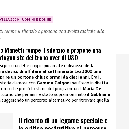
VELLA 2000
UOMINI E DONNE
tti rompe il silenzio e propone una svolta radicale alla
…
gio Manetti rompe il silenzio e propone una
rotagonista del trono over di U&D
i per una delle coppie più amate e discusse della
ha deciso di affidare al settimanale Eva3000 una
aprire un portone chiuso ormai da dieci anni.
Era il
storia d’amore con
Gemma Galgani
naufragò in diretta
itorno che portò lo share del programma di
Maria De
i l’uomo che per anni è stato soprannominato il
Gabbiano
 suggerendo un percorso alternativo per ritrovare quella
Il ricordo di un legame speciale e
la critica costruttiva al percorso