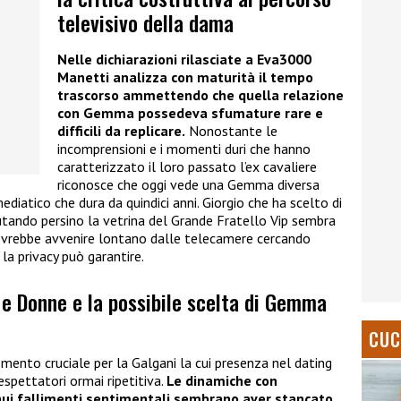
televisivo della dama
Nelle dichiarazioni rilasciate a Eva3000
Manetti analizza con maturità il tempo
trascorso ammettendo che quella relazione
con Gemma possedeva sfumature rare e
difficili da replicare.
Nonostante le
incomprensioni e i momenti duri che hanno
caratterizzato il loro passato l’ex cavaliere
riconosce che oggi vede una Gemma diversa
diatico che dura da quindici anni. Giorgio che ha scelto di
fiutando persino la vetrina del Grande Fratello Vip sembra
dovrebbe avvenire lontano dalle telecamere cercando
la privacy può garantire.
i e Donne e la possibile scelta di Gemma
CUC
mento cruciale per la Galgani la cui presenza nel dating
spettatori ormai ripetitiva.
Le dinamiche con
ntinui fallimenti sentimentali sembrano aver stancato