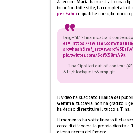
A seguire,
Maria
ha mostrato una clip d
inconfondibile stile, ha completato il 
per
Fabio
e qualche consiglio ironico p
lang=”it”>Tina mostra il contenut
ef=”https://twitter.com/hasht
src=hash&ref_src=twsrc%5Etfw
pic.twitter.com/SofX58mA9a
— Tina Cipollari out of context 
&lt;/blockquote&amp;gt;
Il video ha suscitato l’ilarità del pubb
Gemma
, tuttavia, non ha gradito il 
ha deciso di restituire il tutto a
Tina
.
Il momento ha sottolineato il classic
cerca di difendere la propria dignità e
eterna ricerca dell’amore.