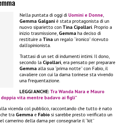
 Gemma
Nella puntata di oggi di
Uomini e Donne
,
Gemma Galgani
è stata protagonista di un
nuovo siparietto con
Tina Cipollari
. Proprio a
inizio trasmissione,
Gemma
ha deciso di
restituire a
Tina
un regalo “ironico” ricevuto
dall’opinionista.
Trattasi di un set di indumenti intimi. Il dono,
secondo la
Cipollari
, era pensato per preparare
Gemma
alla sua “prima notte” con Fabio, il
cavaliere con cui la dama torinese sta vivendo
una frequentazione.
LEGGI ANCHE:
Tra Wanda Nara e Mauro
a doppia vita mentre badavo ai figli”
lla vicenda col pubblico, raccontando che tutto è nato
 che tra
Gemma
e
Fabio
si sarebbe presto verificato un
nel camerino della dama per consegnarle il “kit”