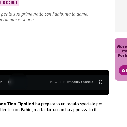
I E DONNE
 per la sua prima notte con Fabio, ma la dama,
gi a Uomini e Donne
Ad
hub
Media
/
2
POWERED BY
ne Tina Cipollari
ha preparato un regalo speciale per
bollente con
Fabio
, ma la dama non ha apprezzato il