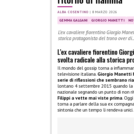
ALBA COSENTINO
|
8 MARZO 2026
GEMMA GALGANI
GIORGIO MANETTI
NO
L’ex cavaliere fiorentino Giorgio Mane
storica protagonista del trono over di
L’ex cavaliere fiorentino Gior
svolta radicale alla storica p
Il mondo del gossip torna a infiammars
televisione italiana.
Giorgio Manetti 
serie di riflessioni che sembrano ri
lontano 4 settembre 2015 quando la 
nazionale segnando un punto di non r
Filippi a vette mai viste prima
. Ogg
torna a parlare della sua ex compagna
sintonia che un tempo li rendeva unici.