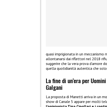
quasi imprigionata in un meccanismo me
allontanarsi dai riflettori nel 2018 ri
suggerire che la vera prova d’amore 
quella quotidianità autentica che solo 
La fine di un’era per Uomin
Galgani
La proposta di Manetti arriva in un mo
show di Canale 5 appare per molti tele
l’opinionista Tina Cipollari e i co