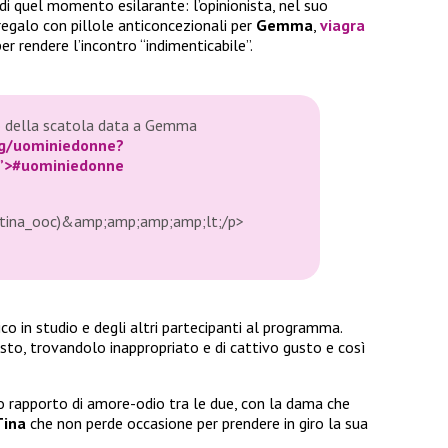
i quel momento esilarante: l’opinionista, nel suo
regalo con pillole anticoncezionali per
Gemma
,
viagra
er rendere l’incontro “indimenticabile”.
o della scatola data a Gemma
ag/uominiedonne?
”>#uominiedonne
(@tina_ooc)&amp;amp;amp;amp;lt;/p>
lico in studio e degli altri partecipanti al programma.
gesto, trovandolo inappropriato e di cattivo gusto e così
o rapporto di amore-odio tra le due, con la dama che
Tina
che non perde occasione per prendere in giro la sua