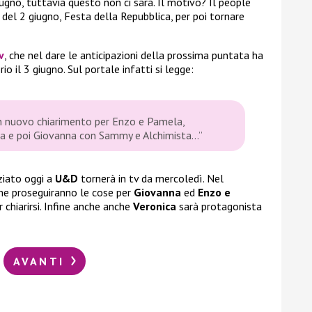
ugno, tuttavia questo non ci sarà. Il motivo? Il people
 del 2 giugno, Festa della Repubblica, per poi tornare
v
, che nel dare le anticipazioni della prossima puntata ha
o il 3 giugno. Sul portale infatti si legge:
n nuovo chiarimento per Enzo e Pamela,
ica e poi Giovanna con Sammy e Alchimista…”
ziato oggi a
U&D
tornerà in tv da mercoledì. Nel
 proseguiranno le cose per
Giovanna
ed
Enzo e
 chiarirsi. Infine anche anche
Veronica
sarà protagonista
AVANTI