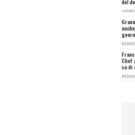
del d
LUCREZ
Grana
anche
gour
REDAZI
Franc
Chef 
sa di
REDAZI