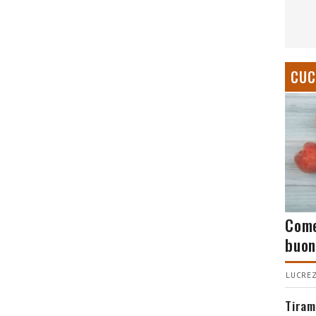
CUC
Come
buon
LUCREZ
Tiram