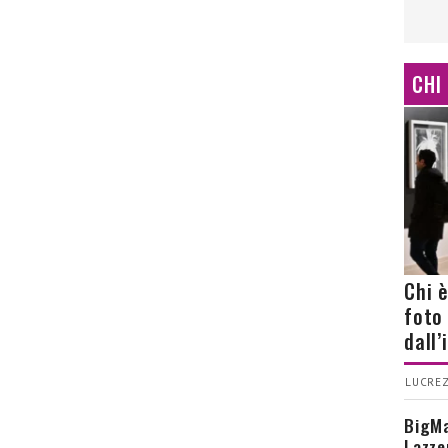
CHI
Chi 
foto
dall
LUCREZ
BigMa
Lazze