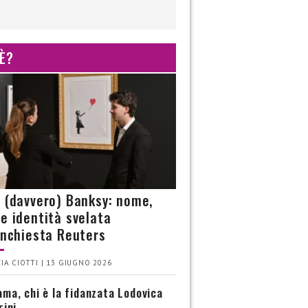
 È?
è (davvero) Banksy: nome,
 e identità svelata
’inchiesta Reuters
IA CIOTTI | 13 GIUGNO 2026
ma, chi è la fidanzata Lodovica
rini