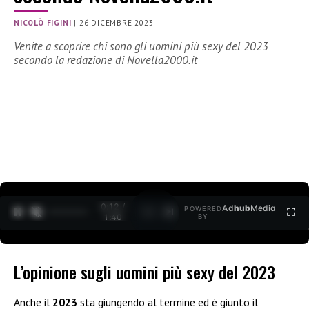
NICOLÒ FIGINI
|
26 DICEMBRE 2023
Venite a scoprire chi sono gli uomini più sexy del 2023
secondo la redazione di Novella2000.it
0:12 /
Ad
hub
Media
POWERED
1
/
2
1:40
BY
L’opinione sugli uomini più sexy del 2023
Anche il
2023
sta giungendo al termine ed è giunto il