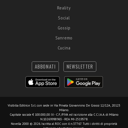
Reality
Social
Gossip
Sanremo
Cucina
ABBONATI
NEWSLETTER
Visibilia Editrice S.r.l.
con sede in Via Privata Giovannino De Grassi 12/12A, 20123
Milano.
Capitale sociale € 100.000,00 I.V. - C.F./P.IVA ed iscrizione alla C.C.I.A.A. di Milano
N.10269990965 - REA MI-2519578.
Novella 2000 © 2026. Iscritta al ROC con il n.37767. Tutti i diritti di proprietà