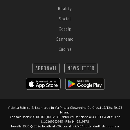
Reality
Social
Gossip
Sanremo
Cucina
ABBONATI
NEWSLETTER
Visibilia Editrice S.r.l.
con sede in Via Privata Giovannino De Grassi 12/12A, 20123
Milano.
Capitale sociale € 100.000,00 I.V. - C.F./P.IVA ed iscrizione alla C.C.I.A.A. di Milano
N.10269990965 - REA MI-2519578.
Novella 2000 © 2026. Iscritta al ROC con il n.37767. Tutti i diritti di proprietà