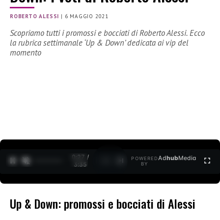
ROBERTO ALESSI
|
6 MAGGIO 2021
Scopriamo tutti i promossi e bocciati di Roberto Alessi. Ecco
la rubrica settimanale ‘Up & Down’ dedicata ai vip del
momento
0:27 /
Ad
hub
Media
POWERED
1
/
2
3:35
BY
Up & Down: promossi e bocciati di Alessi