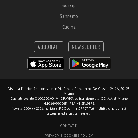
Gossip
Sanremo
Cucina
ABBONATI
NEWSLETTER
Visibilia Editrice S.r.l.
con sede in Via Privata Giovannino De Grassi 12/12A, 20123
Milano.
Capitale sociale € 100.000,00 I.V. - C.F./P.IVA ed iscrizione alla C.C.I.A.A. di Milano
N.10269990965 - REA MI-2519578.
Novella 2000 © 2026. Iscritta al ROC con il n.37767. Tutti i diritti di proprietà
letteraria ed artistica riservati.
CONTATTI
PRIVACY E COOKIES POLICY