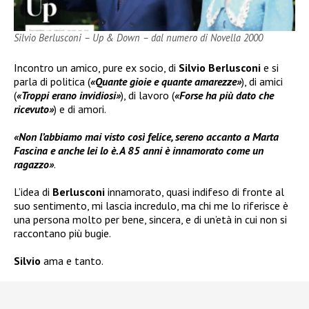
Silvio Berlusconi – Up & Down – dal numero di Novella 2000
Incontro un amico, pure ex socio, di
Silvio Berlusconi
e si
parla di politica (
«Quante gioie e quante amarezze»
), di amici
(
«Troppi erano invidiosi»
), di lavoro (
«Forse ha più dato che
ricevuto»
) e di amori.
«Non l’abbiamo mai visto così felice, sereno accanto a Marta
Fascina e anche lei lo è. A 85 anni è innamorato come un
ragazzo»
.
L’idea di
Berlusconi
innamorato, quasi indifeso di fronte al
suo sentimento, mi lascia incredulo, ma chi me lo riferisce è
una persona molto per bene, sincera, e di un’età in cui non si
raccontano più bugie.
Silvio
ama e tanto.