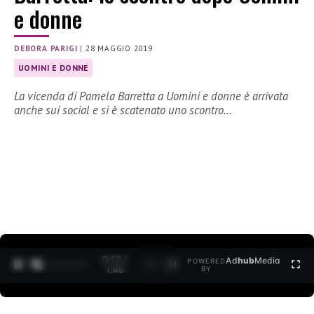
e donne
DEBORA PARIGI
|
28 MAGGIO 2019
UOMINI E DONNE
La vicenda di Pamela Barretta a Uomini e donne è arrivata
anche sui social e si è scatenato uno scontro…
0:12 /
Ad
hub
Media
POWERED
1
/
2
1:40
BY