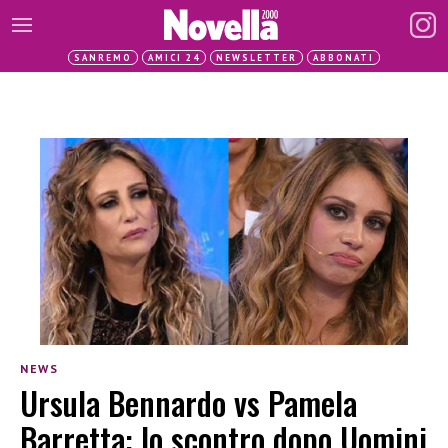
SANREMO
AMICI 24
NEWSLETTER
ABBONATI
NEWS
Ursula Bennardo vs Pamela
Barretta: lo scontro dopo Uomini