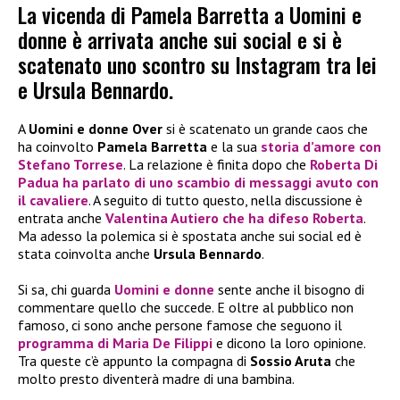
La vicenda di Pamela Barretta a Uomini e
donne è arrivata anche sui social e si è
scatenato uno scontro su Instagram tra lei
e Ursula Bennardo.
A
Uomini e donne Over
si è scatenato un grande caos che
ha coinvolto
Pamela Barretta
e la sua
storia d’amore con
Stefano Torrese
. La relazione è finita dopo che
Roberta Di
Padua
ha parlato di uno scambio di messaggi avuto con
il cavaliere
. A seguito di tutto questo, nella discussione è
entrata anche
Valentina Autiero
che ha difeso
Roberta
.
Ma adesso la polemica si è spostata anche sui social ed è
stata coinvolta anche
Ursula Bennardo
.
Si sa, chi guarda
Uomini e donne
sente anche il bisogno di
commentare quello che succede. E oltre al pubblico non
famoso, ci sono anche persone famose che seguono il
programma di Maria De Filippi
e dicono la loro opinione.
Tra queste c’è appunto la compagna di
Sossio Aruta
che
molto presto diventerà madre di una bambina.