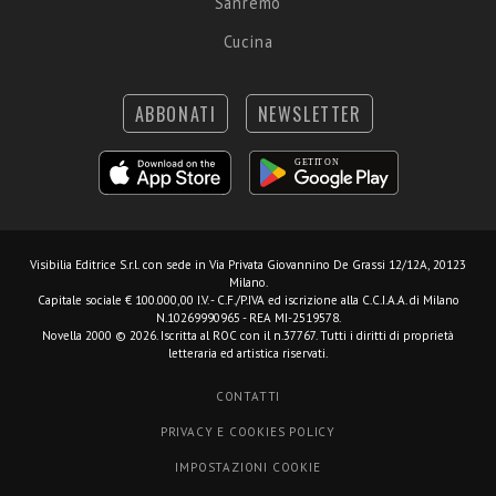
Sanremo
Cucina
ABBONATI
NEWSLETTER
Visibilia Editrice S.r.l.
con sede in Via Privata Giovannino De Grassi 12/12A, 20123
Milano.
Capitale sociale € 100.000,00 I.V. - C.F./P.IVA ed iscrizione alla C.C.I.A.A. di Milano
N.10269990965 - REA MI-2519578.
Novella 2000 © 2026. Iscritta al ROC con il n.37767. Tutti i diritti di proprietà
letteraria ed artistica riservati.
CONTATTI
PRIVACY E COOKIES POLICY
IMPOSTAZIONI COOKIE