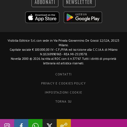
ABBONATI
NEWSLETTER
Visibilia Editrice S.r.l.
con sede in Via Privata Giovannino De Grassi 12/12A, 20123
Milano.
Capitale sociale € 100.000,00 I.V. - C.F./P.IVA ed iscrizione alla C.C.I.A.A. di Milano
N.10269990965 - REA MI-2519578.
Novella 2000 © 2026. Iscritta al ROC con il n.37767. Tutti i diritti di proprietà
letteraria ed artistica riservati.
CONTATTI
PRIVACY E COOKIES POLICY
IMPOSTAZIONI COOKIE
TORNA SU