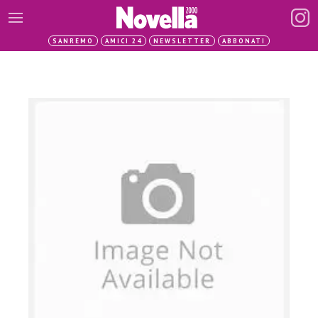
SANREMO
AMICI 24
NEWSLETTER
ABBONATI