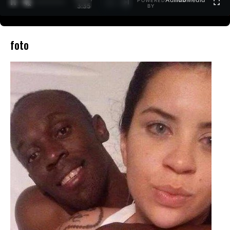
POWERED
1
/
2
3:35
BY
foto