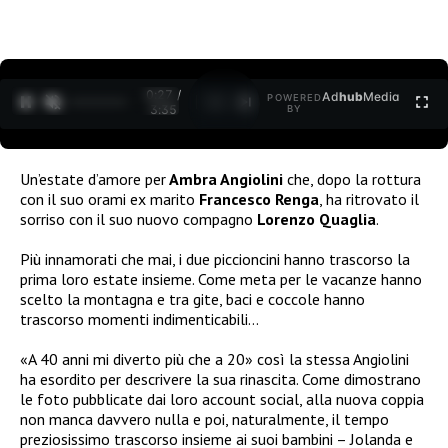
0:27 /
Ad
hub
Media
POWERED
1
/
2
3:35
BY
Un’estate d’amore per
Ambra Angiolini
che, dopo la rottura
con il suo orami ex marito
Francesco Renga
, ha ritrovato il
sorriso con il suo nuovo compagno
Lorenzo Quaglia
.
Più innamorati che mai, i due piccioncini hanno trascorso la
prima loro estate insieme. Come meta per le vacanze hanno
scelto la montagna e tra gite, baci e coccole hanno
trascorso momenti indimenticabili…
«A 40 anni mi diverto più che a 20» così la stessa Angiolini
ha esordito per descrivere la sua rinascita. Come dimostrano
le foto pubblicate dai loro account social, alla nuova coppia
non manca davvero nulla e poi, naturalmente, il tempo
preziosissimo trascorso insieme ai suoi bambini – Jolanda e