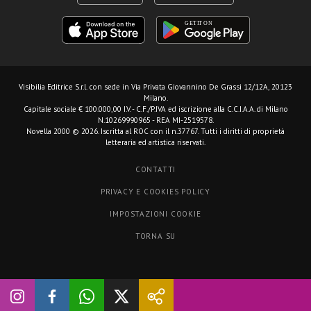
Visibilia Editrice S.r.l.
con sede in Via Privata Giovannino De Grassi 12/12A, 20123
Milano.
Capitale sociale € 100.000,00 I.V. - C.F./P.IVA ed iscrizione alla C.C.I.A.A. di Milano
N.10269990965 - REA MI-2519578.
Novella 2000 © 2026. Iscritta al ROC con il n.37767. Tutti i diritti di proprietà
letteraria ed artistica riservati.
CONTATTI
PRIVACY E COOKIES POLICY
IMPOSTAZIONI COOKIE
TORNA SU