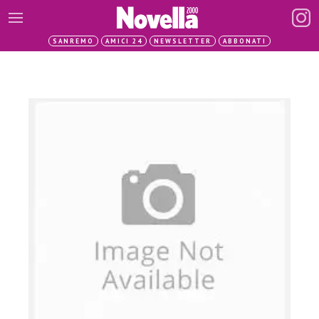
SANREMO
AMICI 24
NEWSLETTER
ABBONATI