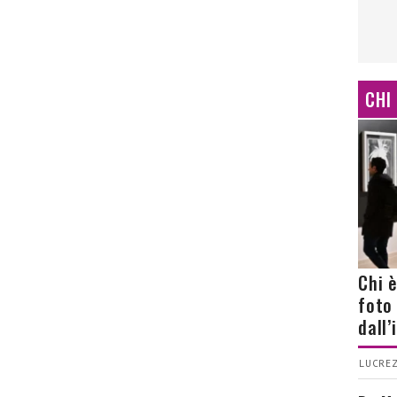
CHI
Chi 
foto
dall
LUCREZ