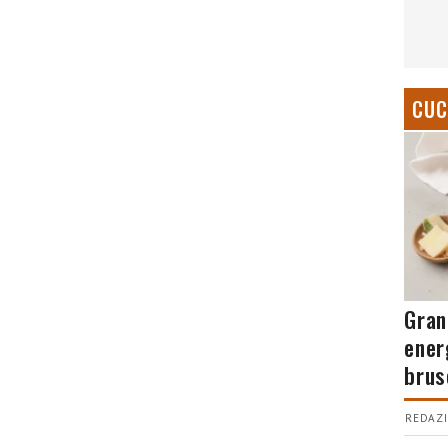
CUC
Gran
ener
brus
REDAZI