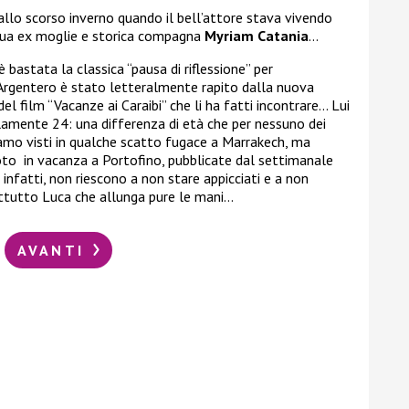
 allo scorso inverno quando il bell’attore stava vivendo
a sua ex moglie e storica compagna
Myriam Catania
…
bastata la classica “pausa di riflessione” per
é Argentero è stato letteralmente rapito dalla nuova
el film “Vacanze ai Caraibi” che li ha fatti incontrare… Lui
olamente 24: una differenza di età che per nessuno dei
amo visti in qualche scatto fugace a Marrakech, ma
to in vacanza a Portofino, pubblicate dal settimanale
infatti, non riescono a non stare appicciati e a non
attutto Luca che allunga pure le mani…
AVANTI