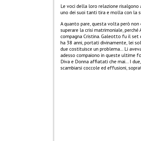
Le voci della loro relazione risalgono
uno dei suoi tanti tira e molla con l
A quanto pare, questa volta però non è 
superare la crisi matrimoniale, perch
compagna Cristina. Galeotto fu il set d
ha 38 anni, portati divinamente, lei s
due costituisce un problema… Li avev
adesso compaiono in queste ultime fo
Diva e Donna affiatati che mai… I due, 
scambiarsi coccole ed effusioni, sopr