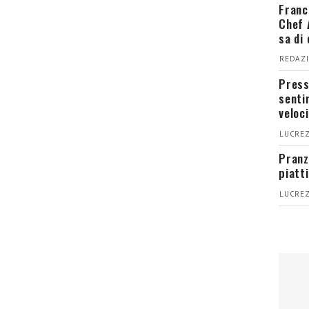
Franc
Chef 
sa di
REDAZI
Press
senti
veloci
LUCREZ
Pranz
piatt
LUCREZ