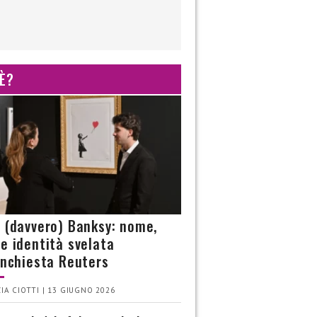
 È?
è (davvero) Banksy: nome,
 e identità svelata
’inchiesta Reuters
IA CIOTTI | 13 GIUGNO 2026