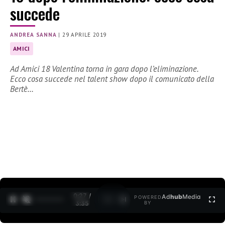
succede
ANDREA SANNA
|
29 APRILE 2019
AMICI
Ad Amici 18 Valentina torna in gara dopo l’eliminazione.
Ecco cosa succede nel talent show dopo il comunicato della
Bertè…
0:27 /
Ad
hub
Media
POWERED
1
/
2
3:35
BY