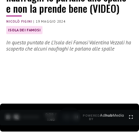
e non la prende bene (VIDEO)
NICOLÒ FIGINI
|
19 MAGGIO 2024
ISOLA DEI FAMOSI
In questa puntata de L’Isola dei Famosi Valentina Vezzali ha
scoperto che alcuni naufraghi le parlano alle spalle
0:30 /
Ad
hub
Media
POWERED
1
/
2
1:40
BY