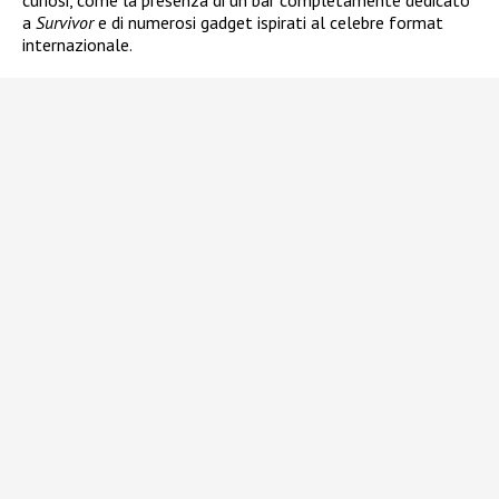
curiosi, come la presenza di un bar completamente dedicato
a
Survivor
e di numerosi gadget ispirati al celebre format
internazionale.