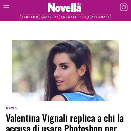
SANREMO
AMICI 24
NEWSLETTER
ABBONATI
NEWS
Valentina Vignali replica a chi la
accusa di usare Photoshop per