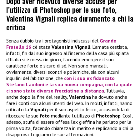
Dopo aver ricevuto diverse accuse per
l’utilizzo di Photoshop per le sue foto,
Valentina Vignali replica duramente a chi la
critica
Senza dubbio tra i protagonisti indiscussi del
Grande
Fratello 16
c’è stata
Valentina Vignali
. L’amata cestista,
infatti, fin dal suo ingresso all’interno della casa più spiata
d’Italia si è messa in gioco, facendo emergere il suo
carattere forte e sicuro di sé. Non sono mancati,
ovviamente, diversi scontri e polemiche, sia con alcuni
inquilini dell’abitazione, che
con il suo ex fidanzato
Stefano Laudoni
e la sua nuova compagna, con la quale
ci sono state diverse frecciatine a distanza
. Tuttavia,
anche dopo la fine del reality,
Valentina
ha dovuto anche
fare i conti con alcuni utenti del web. In molti, infatti, hanno
criticato la
Vignali
per il suo aspetto fisico, accusandola di
ritoccare le sue
foto
mediante l’utilizzo di
Photoshop
. Così,
adesso, stufa di essere offesa l’ex gieffina ha parlato per la
prima volta, facendo chiarezza in merito e replicando a chi la
disapprova. Leggiamo le sue affermazioni.