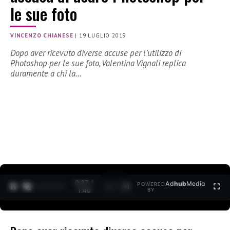
le sue foto
VINCENZO CHIANESE
|
19 LUGLIO 2019
Dopo aver ricevuto diverse accuse per l’utilizzo di
Photoshop per le sue foto, Valentina Vignali replica
duramente a chi la…
0:27 /
Ad
hub
Media
POWERED
1
/
2
1:40
BY