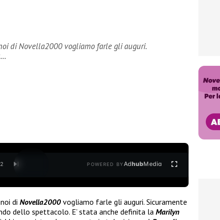
noi di Novella2000 vogliamo farle gli auguri.
ù…
Ad
hub
Media
/
2
POWERED BY
noi di
Novella2000
vogliamo farle gli auguri. Sicuramente
ndo dello spettacolo. E’ stata anche definita la
Marilyn