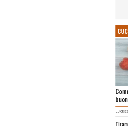
CUC
Come
buon
LUCREZ
Tiram