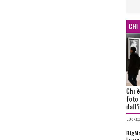
CHI
Chi 
foto
dall
LUCREZ
BigMa
Lazze