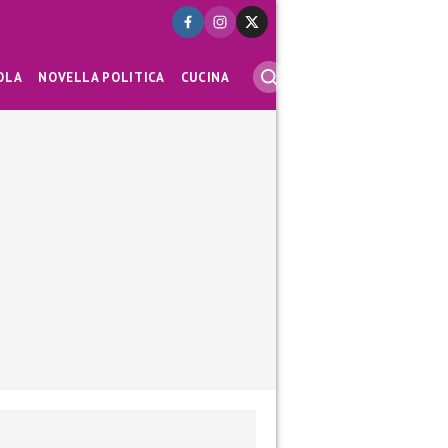
OLA
NOVELLA POLITICA
CUCINA