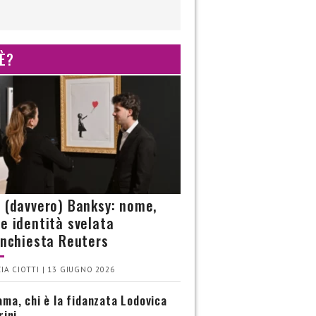
 È?
è (davvero) Banksy: nome,
 e identità svelata
’inchiesta Reuters
IA CIOTTI | 13 GIUGNO 2026
ma, chi è la fidanzata Lodovica
rini