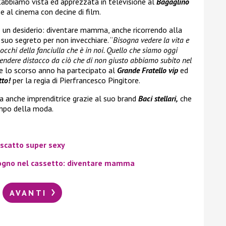
 L’abbiamo vista ed apprezzata in televisione al
Bagaglino
 al cinema con decine di film.
so un desiderio: diventare mamma, anche ricorrendo alla
il suo segreto per non invecchiare. “
Bisogna vedere la vita e
occhi della fanciulla che è in noi. Quello che siamo oggi
rendere distacco da ciò che di non giusto abbiamo subito nel
che lo scorso anno ha partecipato al
Grande Fratello vip
ed
to!
per la regia di Pierfrancesco Pingitore.
ta anche imprenditrice grazie al suo brand
Baci stellari,
che
mpo della moda.
o scatto super sexy
 sogno nel cassetto: diventare mamma
AVANTI