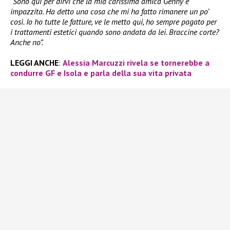
“Sono qui per dirvi che la mia carissima amica Genny è
impazzita. Ha detto una cosa che mi ha fatto rimanere un po’
così. Io ho tutte le fatture, ve le metto qui, ho sempre pagato per
i trattamenti estetici quando sono andata da lei. Braccine corte?
Anche no”.
LEGGI ANCHE
:
Alessia Marcuzzi rivela se tornerebbe a
condurre GF e Isola e parla della sua vita privata