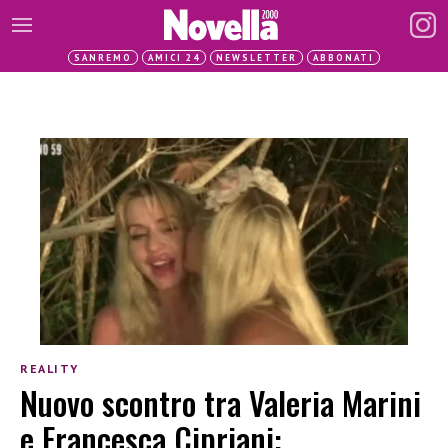
SANREMO
AMICI 24
NEWSLETTER
ABBONATI
REALITY
Nuovo scontro tra Valeria Marini
e Francesca Cipriani: