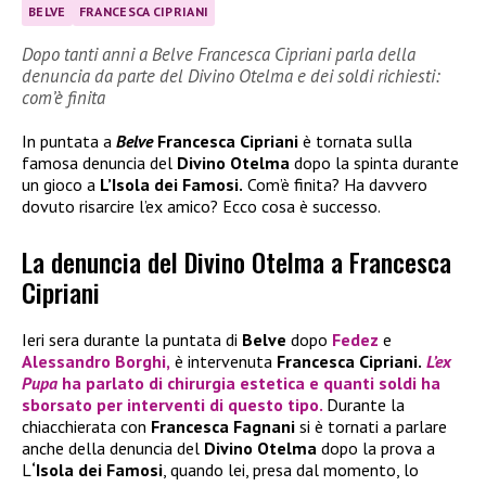
BELVE
FRANCESCA CIPRIANI
Dopo tanti anni a Belve Francesca Cipriani parla della
denuncia da parte del Divino Otelma e dei soldi richiesti:
com’è finita
In puntata a
Belve
Francesca Cipriani
è tornata sulla
famosa denuncia del
Divino Otelma
dopo la spinta durante
un gioco a
L’Isola dei Famosi.
Com’è finita? Ha davvero
dovuto risarcire l’ex amico? Ecco cosa è successo.
La denuncia del Divino Otelma a Francesca
Cipriani
Ieri sera durante la puntata di
Belve
dopo
Fedez
e
Alessandro Borghi
,
è intervenuta
Francesca Cipriani.
L’ex
Pupa
ha parlato di chirurgia estetica e quanti soldi ha
sborsato per interventi di questo tipo.
Durante la
chiacchierata con
Francesca Fagnani
si è tornati a parlare
anche della denuncia del
Divino Otelma
dopo la prova a
L
‘Isola dei Famosi
, quando lei, presa dal momento, lo