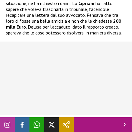
situazione, ne ha richiesto i danni. La
Cipriani
ha fatto
sapere che voleva trascinarla in tribunale, facendole
recapitare una lettera dal suo avvocato. Pensava che tra
loro ci fosse una bella amicizia e non che le chiedesse
200
mila Euro
. Delusa per l’accaduto, dato il rapporto creato,
sperava che le cose potessero risolversi in maniera diversa.
A
Domenica Live
nel 2020 il
Divino Otelma
si è detto molto
risentito per il
“danno”
subito e per tale ragione ne chiedeva