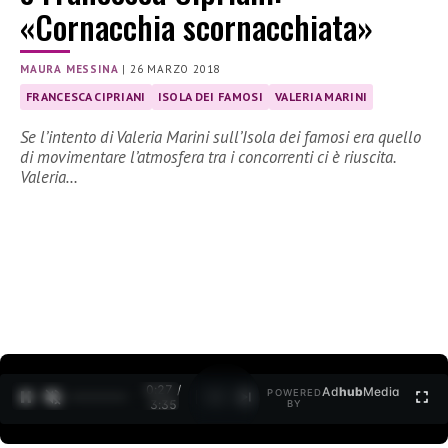
«Cornacchia scornacchiata»
MAURA MESSINA
|
26 MARZO 2018
FRANCESCA CIPRIANI
ISOLA DEI FAMOSI
VALERIA MARINI
Se l’intento di Valeria Marini sull’Isola dei famosi era quello
di movimentare l’atmosfera tra i concorrenti ci è riuscita.
Valeria…
0:28 /
Ad
hub
Media
POWERED
1
/
2
3:35
BY