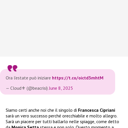
Ora l’estate può iniziare
https://t.co/oictd3mhtM
— Cloud⚜️ (@beacrisi)
June 8, 2025
Siamo certi anche noi che il singolo di
Francesca Cipriani
sarà un vero successo perché orecchiabile e molto allegro.
Sarà un piacere per tutti ballarlo nelle spiagge, come detto
da
Monica Setta
stessa e non solo. Questo momento a