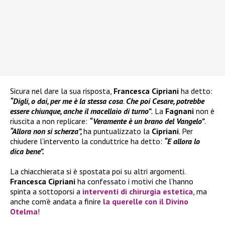
Sicura nel dare la sua risposta,
Francesca Cipriani
ha detto:
“Digli, o dai, per me è la stessa cosa
.
Che poi Cesare, potrebbe
essere chiunque, anche il macellaio di turno”
.
La
Fagnani
non è
riuscita a non replicare:
“Veramente è un brano del Vangelo”
.
“Allora non si scherza”,
ha puntualizzato la
Cipriani
. Per
chiudere l’intervento la conduttrice ha detto:
“E allora lo
dica bene”.
La chiacchierata si è spostata poi su altri argomenti.
Francesca Cipriani
ha confessato i motivi che l’hanno
spinta a sottoporsi a
interventi di chirurgia estetica
, ma
anche com’è andata a finire
la querelle con il
Divino
Otelma
!