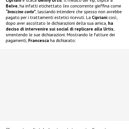
Cipriani
è stata
Genny Urtis
. Il medico dei Vip, ospite a
Belve
, ha infatti etichettato l’ex concorrente gieffina come
“braccino corto”
, lasciando intendere che spesso non avrebbe
pagato per i trattamenti estetici ricevuti. La
Cipriani
così,
dopo aver ascoltato le dichiarazioni della sua amica,
ha
deciso di intervenire sui social di replicare alla Urtis
,
smentendo le sue dichiarazioni. Mostrando le fatture dei
pagamenti,
Francesca
ha dichiarato: