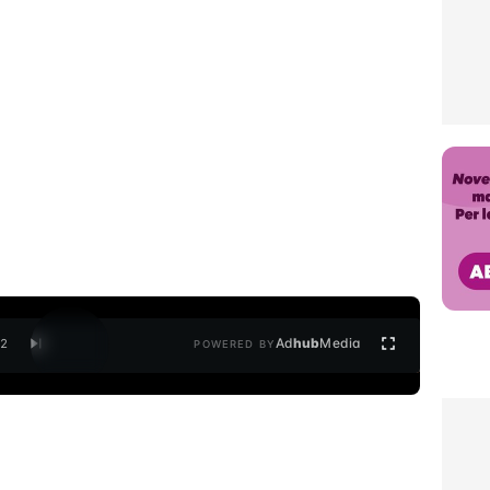
Ad
hub
Media
/
2
POWERED BY