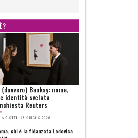
 È?
è (davvero) Banksy: nome,
 e identità svelata
’inchiesta Reuters
IA CIOTTI | 13 GIUGNO 2026
ma, chi è la fidanzata Lodovica
rini