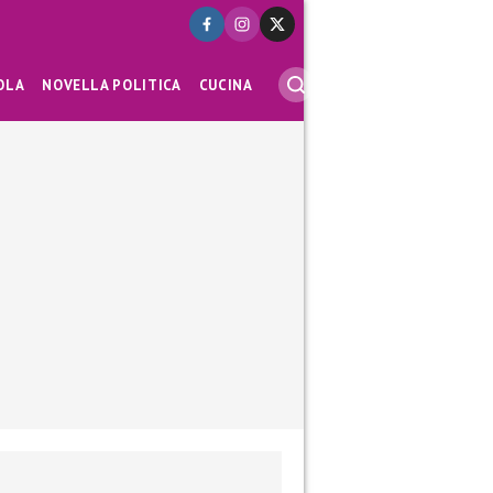
OLA
NOVELLA POLITICA
CUCINA