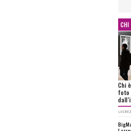
CHI
Chi 
foto
dall
LUCREZ
BigMa
Lazze