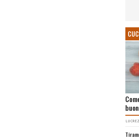
CUC
Come
buon
LUCREZ
Tiram