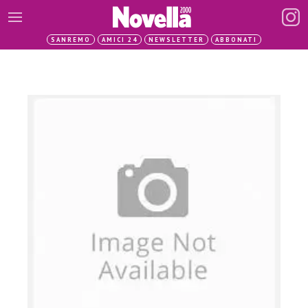
SANREMO
AMICI 24
NEWSLETTER
ABBONATI