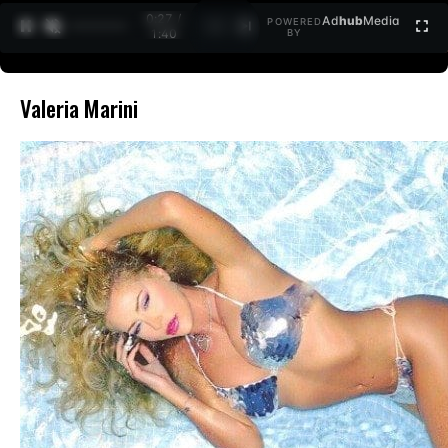
0:27 /
Ad
hub
Media
POWERED
1
/
2
1:40
BY
Valeria Marini