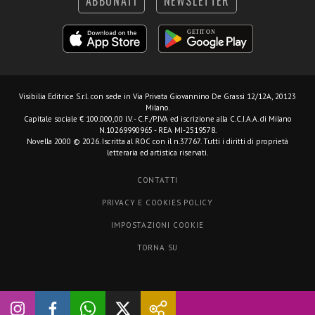
ABBONATI
NEWSLETTER
Visibilia Editrice S.r.l.
con sede in Via Privata Giovannino De Grassi 12/12A, 20123
Milano.
Capitale sociale € 100.000,00 I.V. - C.F./P.IVA ed iscrizione alla C.C.I.A.A. di Milano
N.10269990965 - REA MI-2519578.
Novella 2000 © 2026. Iscritta al ROC con il n.37767. Tutti i diritti di proprietà
letteraria ed artistica riservati.
CONTATTI
PRIVACY E COOKIES POLICY
IMPOSTAZIONI COOKIE
TORNA SU