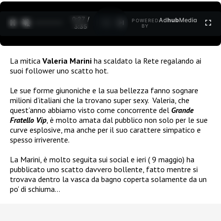
0:27 /
Ad
hub
Media
POWERED
1
/
2
3:35
BY
La mitica
Valeria Marini
ha scaldato la Rete regalando ai
suoi follower uno scatto hot.
Le sue forme giunoniche e la sua bellezza fanno sognare
milioni d’italiani che la trovano super sexy.
Valeria, che
quest’anno abbiamo visto come concorrente del
Grande
Fratello Vip
, è molto amata dal pubblico non solo per le sue
curve esplosive, ma anche per il suo carattere simpatico e
spesso irriverente.
La Marini, è molto seguita sui social e ieri ( 9 maggio) ha
pubblicato uno scatto davvero bollente, fatto mentre si
trovava dentro la vasca da bagno coperta solamente da un
po’ di schiuma…