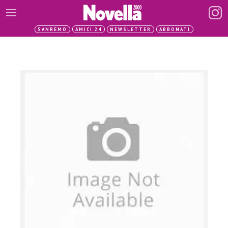
SANREMO
AMICI 24
NEWSLETTER
ABBONATI