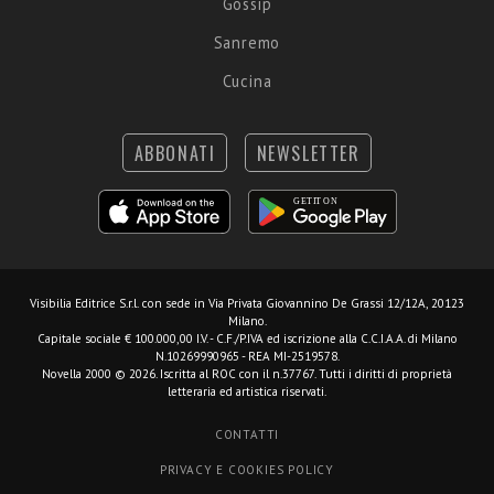
Gossip
Sanremo
Cucina
ABBONATI
NEWSLETTER
Visibilia Editrice S.r.l.
con sede in Via Privata Giovannino De Grassi 12/12A, 20123
Milano.
Capitale sociale € 100.000,00 I.V. - C.F./P.IVA ed iscrizione alla C.C.I.A.A. di Milano
N.10269990965 - REA MI-2519578.
Novella 2000 © 2026. Iscritta al ROC con il n.37767. Tutti i diritti di proprietà
letteraria ed artistica riservati.
CONTATTI
PRIVACY E COOKIES POLICY