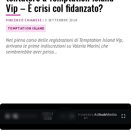
Vip – È crisi col fidanzato?
VINCENZO CHIANESE
|
5 SETTEMBRE 2018
TEMPTATION ISLAND
Nel pieno corso delle registrazioni di Temptation Island Vip,
arrivano le prime indiscrezioni su Valeria Marini, che
sembrerebbe aver perso…
0:27 /
Ad
hub
Media
POWERED
1
/
2
3:35
BY