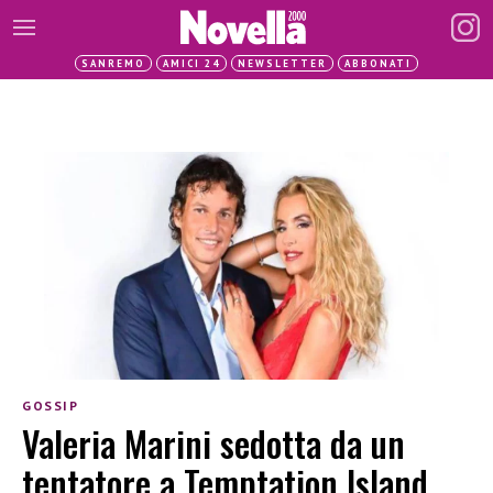
SANREMO
AMICI 24
NEWSLETTER
ABBONATI
GOSSIP
Valeria Marini sedotta da un
tentatore a Temptation Island