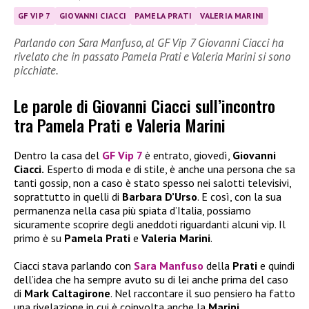
GF VIP 7
GIOVANNI CIACCI
PAMELA PRATI
VALERIA MARINI
Parlando con Sara Manfuso, al GF Vip 7 Giovanni Ciacci ha
rivelato che in passato Pamela Prati e Valeria Marini si sono
picchiate.
Le parole di Giovanni Ciacci sull’incontro
tra Pamela Prati e Valeria Marini
Dentro la casa del
GF Vip 7
è entrato, giovedì,
Giovanni
Ciacci.
Esperto di moda e di stile, è anche una persona che sa
tanti gossip, non a caso è stato spesso nei salotti televisivi,
soprattutto in quelli di
Barbara D’Urso
. E così, con la sua
permanenza nella casa più spiata d’Italia, possiamo
sicuramente scoprire degli aneddoti riguardanti alcuni vip. Il
primo è su
Pamela Prati
e
Valeria Marini
.
Ciacci stava parlando con
Sara Manfuso
della
Prati
e quindi
dell’idea che ha sempre avuto su di lei anche prima del caso
di
Mark Caltagirone
. Nel raccontare il suo pensiero ha fatto
una rivelazione in cui è coinvolta anche la
Marini
.