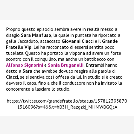
Proprio questo episodio sembra avere in realtà messo a
disagio
Sara Manfuso
, la quale in puntata ha riportato a
galla l’accaduto, attaccato
Giovanni Ciacci
e il
Grande
Fratello Vip.
Lei ha raccontato di essersi sentita poco
tutelata. Questo ha portato la vippona ad avere un forte
scontro con il coinquilino, ma anche un battibecco con
Alfonso Signorini
e
Sonia Bruganelli
.
Entrambi hanno
detto a
Sara
che avrebbe dovuto reagire alle parole di
Ciacci,
se si sentiva così offesa da lui. In studio si è creato
davvero il caos, fino a che il conduttore non ha invitato la
concorrente a lasciare lo studio.
https://twitter.com/grandefratello/status/157812393870
1316096?s=46&t=hB3H_Razgzkj_MHMWBGQtA