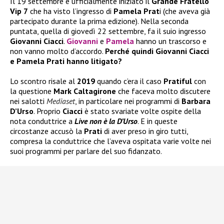
Il 19 settembre è ufficialmente iniziato il
Grande Fratello
Vip 7
che ha visto l’ingresso di
Pamela Prat
i (che aveva già
partecipato durante la prima edizione). Nella seconda
puntata, quella di giovedì 22 settembre, fa il suio ingresso
Giovanni Ciacci
.
Giovanni
e
Pamela
hanno un trascorso e
non vanno molto d’accordo.
Perché quindi Giovanni Ciacci
e Pamela Prati hanno litigato?
Lo scontro risale al
2019
quando c’era il caso
Pratiful
con
la questione
Mark Caltagirone
che faceva molto discutere
nei salotti
Mediaset
, in particolare nei programmi di
Barbara
D’Urso
. Proprio
Ciacci
è stato svariate volte ospite della
nota conduttrice a
Live non è la D’Urso
. E in queste
circostanze accusò la
Prati
di aver preso in giro tutti,
compresa la conduttrice che l’aveva ospitata varie volte nei
suoi programmi per parlare del suo fidanzato.