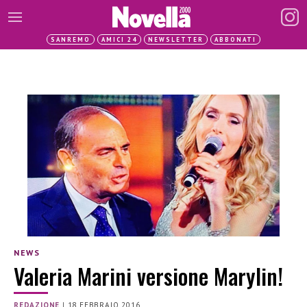
SANREMO
AMICI 24
NEWSLETTER
ABBONATI
NEWS
Valeria Marini versione Marylin!
REDAZIONE
|
18 FEBBRAIO 2016