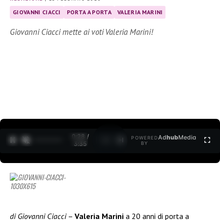
GIOVANNI CIACCI
PORTA A PORTA
VALERIA MARINI
Giovanni Ciacci mette ai voti Valeria Marini!
0:30 /
Ad
hub
Media
POWERED
1
/
2
3:35
BY
di Giovanni Ciacci
–
Valeria Marini
a 20 anni di porta a