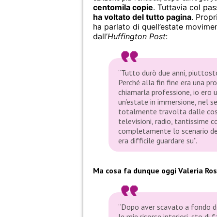
centomila copie
. Tuttavia col p
ha voltato del tutto pagina
. Propr
ha parlato di quell’estate movime
dall’
Huffington Post
:
“Tutto durò due anni, piuttost
Perché alla fin fine era una pr
chiamarla professione, io ero u
un’estate in immersione, nel 
totalmente travolta dalle cos
televisioni, radio, tantissime
completamente lo scenario dell
era difficile guardare su”.
Ma cosa fa dunque oggi Valeria Ros
“Dopo aver scavato a fondo den
le mie risorse interiori, sto d