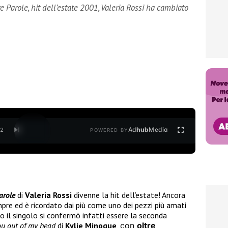
 Parole, hit dell’estate 2001, Valeria Rossi ha cambiato
Ad
hub
Media
/
2
POWERED BY
arole
di
Valeria Rossi
divenne la hit dell’estate! Ancora
sempre ed è ricordato dai più come uno dei pezzi più amati
no il singolo si confermò infatti essere la seconda
ou out of my head
di
Kylie Minogue
,
con
oltre