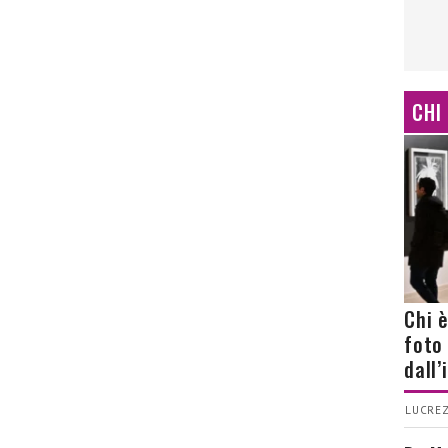
CHI
Chi 
foto
dall
LUCREZ