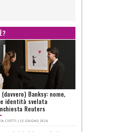
 È?
è (davvero) Banksy: nome,
 e identità svelata
’inchiesta Reuters
IA CIOTTI | 13 GIUGNO 2026