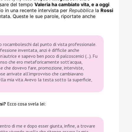
assare del tempo
Valeria ha cambiato vita, e a oggi
io in una recente intervista per
Repubblica
la
Rossi
ntata. Queste le sue parole, riportate anche
o rocamboleschi dal punto di vista professionale.
ofessione inventata, anzi è difficile anche
n’autrice e sapevo ben poco di palcoscenici (…). Fu
senso che ero metaforicamente sott’acqua,
e che dovevo fare, promozione, interviste,
 cose arrivate all’improvviso che cambiavano
a mia vita. Avevo la testa sotto la superficie,
si?
Ecco cosa svela lei:
tro di me e dopo esser giunta, infine, a trovare
i fatto vivendo quella che ritengo essere la mia