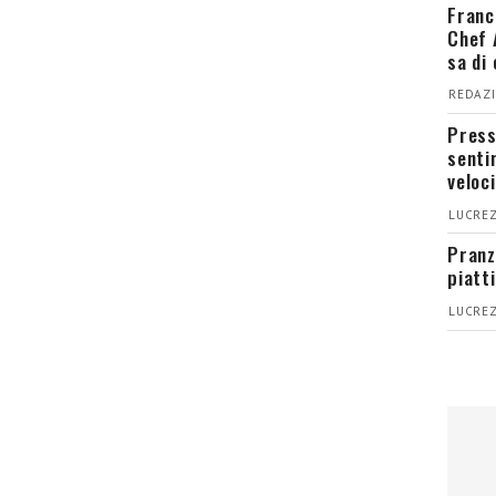
Franc
Chef 
sa di
REDAZI
Press
senti
veloci
LUCREZ
Pranz
piatt
LUCREZ