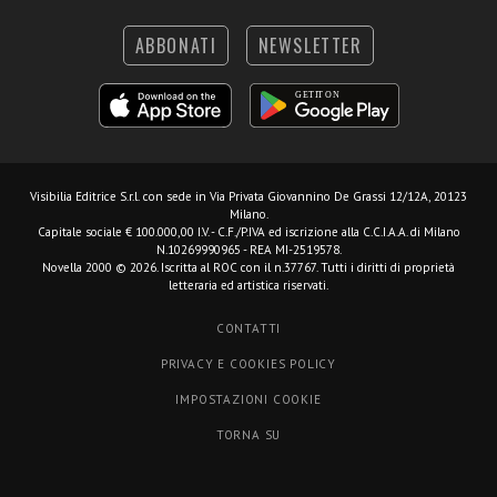
ABBONATI
NEWSLETTER
Visibilia Editrice S.r.l.
con sede in Via Privata Giovannino De Grassi 12/12A, 20123
Milano.
Capitale sociale € 100.000,00 I.V. - C.F./P.IVA ed iscrizione alla C.C.I.A.A. di Milano
N.10269990965 - REA MI-2519578.
Novella 2000 © 2026. Iscritta al ROC con il n.37767. Tutti i diritti di proprietà
letteraria ed artistica riservati.
CONTATTI
PRIVACY E COOKIES POLICY
IMPOSTAZIONI COOKIE
TORNA SU