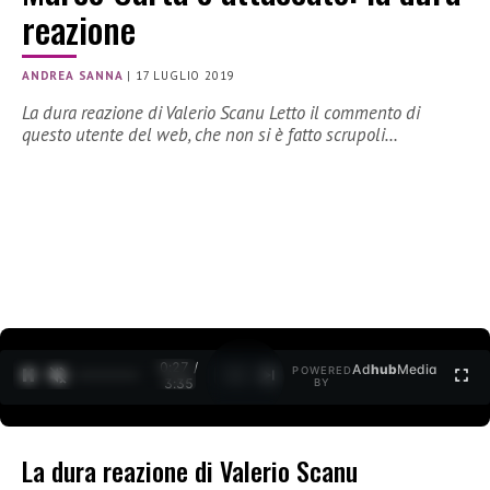
reazione
ANDREA SANNA
|
17 LUGLIO 2019
La dura reazione di Valerio Scanu Letto il commento di
questo utente del web, che non si è fatto scrupoli…
0:27 /
Ad
hub
Media
POWERED
1
/
2
3:35
BY
La dura reazione di Valerio Scanu