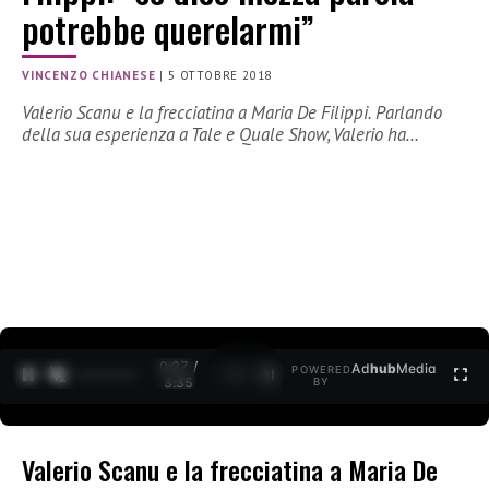
potrebbe querelarmi”
VINCENZO CHIANESE
|
5 OTTOBRE 2018
Valerio Scanu e la frecciatina a Maria De Filippi. Parlando
della sua esperienza a Tale e Quale Show, Valerio ha…
0:27 /
Ad
hub
Media
POWERED
1
/
2
3:35
BY
Valerio Scanu e la frecciatina a Maria De