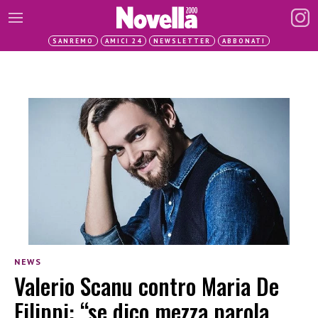
SANREMO
AMICI 24
NEWSLETTER
ABBONATI
NEWS
Valerio Scanu contro Maria De
Filippi: “se dico mezza parola